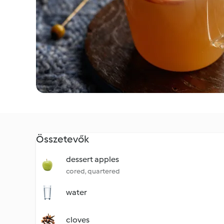
Összetevők
dessert apples
cored, quartered
water
cloves