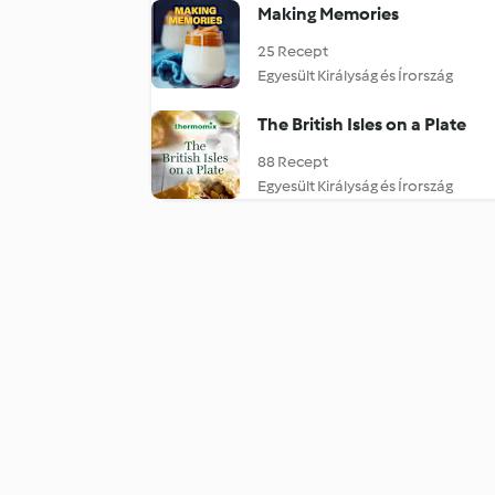
Making Memories
25 Recept
Egyesült Királyság és Írország
The British Isles on a Plate
88 Recept
Egyesült Királyság és Írország