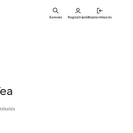
Ugrás
a
Keresés
Regisztráció
Bejelentkezés
fő
tartalomr
Tea
tékelés