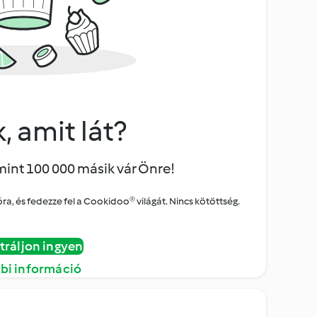
, amit lát?
mint 100 000 másik vár Önre!
a, és fedezze fel a Cookidoo® világát. Nincs kötöttség.
tráljon ingyen
bi információ