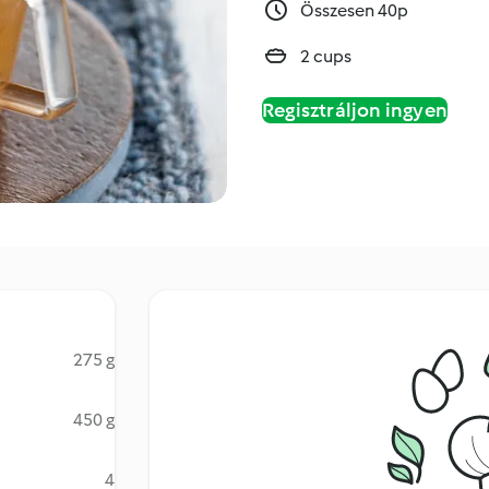
Összesen 40p
2 cups
Regisztráljon ingyen
275 g
450 g
4