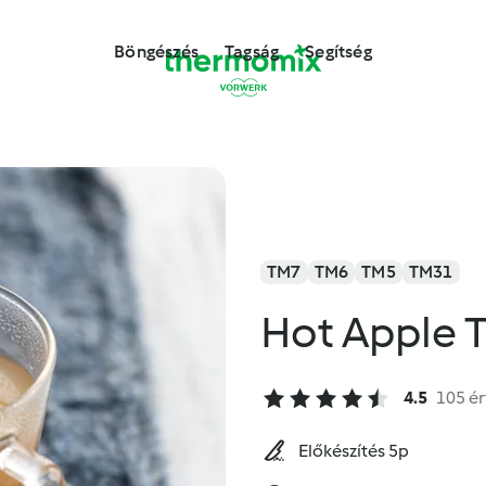
Böngészés
Tagság
Segítség
TM7
TM6
TM5
TM31
Hot Apple 
4.5
105 ér
Előkészítés 5p