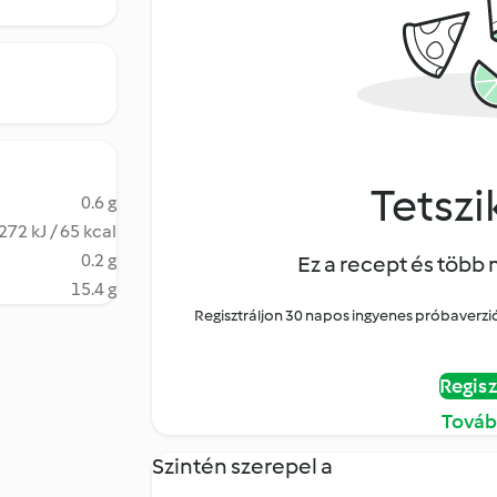
Tetszik
0.6 g
272 kJ / 65 kcal
0.2 g
Ez a recept és több 
15.4 g
Regisztráljon 30 napos ingyenes próbaverziór
Regisz
Továb
Szintén szerepel a