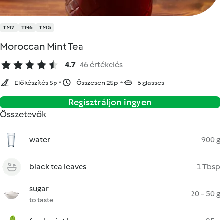
TM7
TM6
TM5
Moroccan Mint Tea
4.7
46 értékelés
Előkészítés 5p
Összesen 25p
6 glasses
Regisztráljon ingyen
Összetevők
water
900 g
black tea leaves
1 Tbsp
sugar
20 - 50 g
to taste