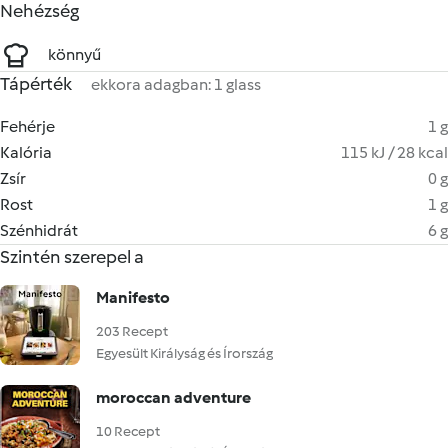
Nehézség
könnyű
Tápérték
ekkora adagban: 1 glass
Fehérje
1 g
Kalória
115 kJ / 28 kcal
Zsír
0 g
Rost
1 g
Szénhidrát
6 g
Szintén szerepel a
Manifesto
203 Recept
Egyesült Királyság és Írország
moroccan adventure
10 Recept