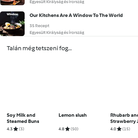
Egyesült Királyság és Írország
Our Kitchens Are A Window To The World
35 Recept
Egyesült Királyság és Írország
Talán még tetszeni fog...
Soy Milk and
Lemon slush
Rhubarb an
Steamed Buns
Strawberry 
4.3
(3)
4.8
(50)
4.0
(15)