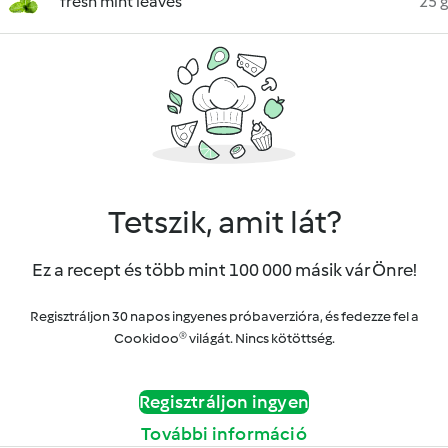
fresh mint leaves
25 g
Tetszik, amit lát?
Ez a recept és több mint 100 000 másik vár Önre!
Regisztráljon 30 napos ingyenes próbaverzióra, és fedezze fel a
Cookidoo® világát. Nincs kötöttség.
Regisztráljon ingyen
További információ