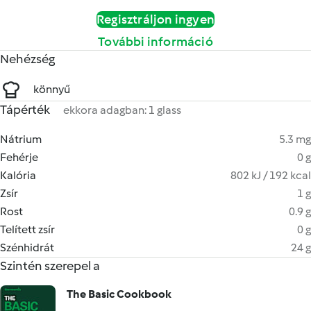
Regisztráljon ingyen
További információ
Nehézség
könnyű
Tápérték
ekkora adagban: 1 glass
Nátrium
5.3 mg
Fehérje
0 g
Kalória
802 kJ / 192 kcal
Zsír
1 g
Rost
0.9 g
Telített zsír
0 g
Szénhidrát
24 g
Szintén szerepel a
The Basic Cookbook