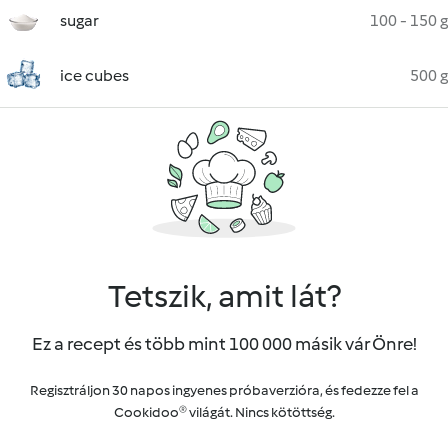
sugar
100 - 150 g
ice cubes
500 g
Tetszik, amit lát?
Ez a recept és több mint 100 000 másik vár Önre!
Regisztráljon 30 napos ingyenes próbaverzióra, és fedezze fel a
Cookidoo® világát. Nincs kötöttség.