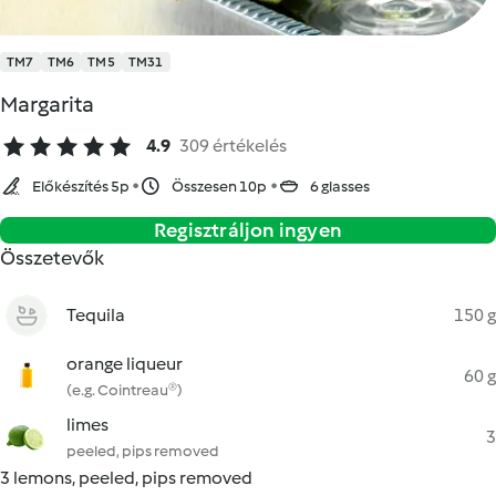
TM7
TM6
TM5
TM31
Margarita
4.9
309 értékelés
Előkészítés 5p
Összesen 10p
6 glasses
Regisztráljon ingyen
Összetevők
Tequila
150 g
orange liqueur
60 g
(e.g. Cointreau®)
limes
3
peeled, pips removed
3 lemons, peeled, pips removed