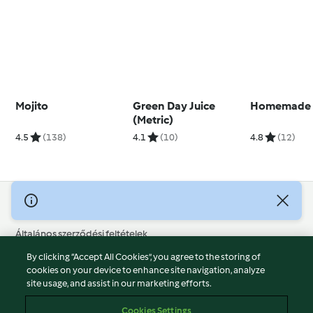
Mojito
Green Day Juice
Homemade S
(Metric)
4.5
(138)
4.1
(10)
4.8
(12)
© Szerzői jog 2026
Általános szerződési feltételek
Adatvédelmi irányelvek
By clicking “Accept All Cookies”, you agree to the storing of
Jogi nyilatkozat
cookies on your device to enhance site navigation, analyze
site usage, and assist in our marketing efforts.
Cégjelzés
Sütik
Cookies Settings