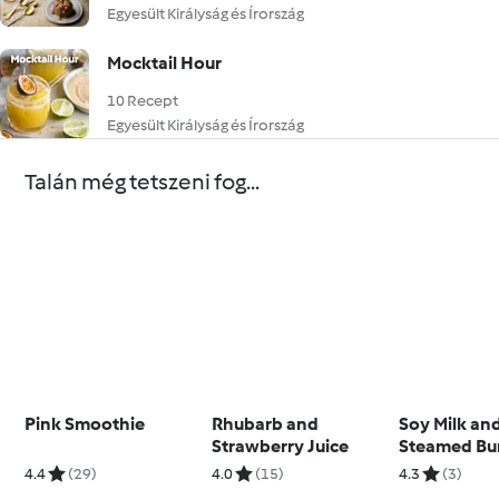
Egyesült Királyság és Írország
Mocktail Hour
10 Recept
Egyesült Királyság és Írország
Talán még tetszeni fog...
Pink Smoothie
Rhubarb and
Soy Milk an
Strawberry Juice
Steamed Bu
4.4
(29)
4.0
(15)
4.3
(3)