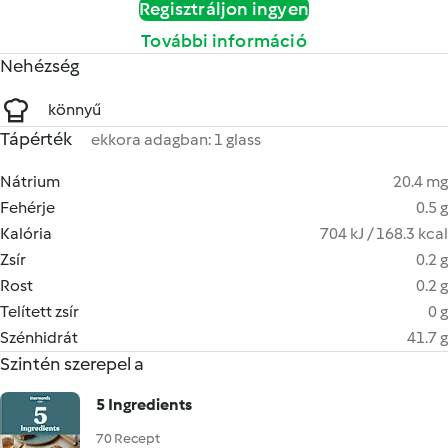
Regisztráljon ingyen
További információ
Nehézség
könnyű
Tápérték
ekkora adagban: 1 glass
Nátrium
20.4 mg
Fehérje
0.5 g
Kalória
704 kJ / 168.3 kcal
Zsír
0.2 g
Rost
0.2 g
Telített zsír
0 g
Szénhidrát
41.7 g
Szintén szerepel a
5 Ingredients
70 Recept