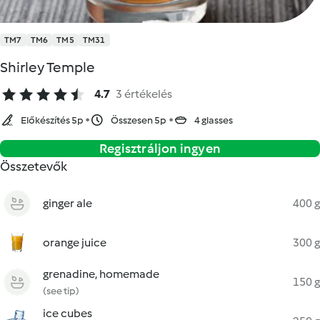
TM7
TM6
TM5
TM31
Shirley Temple
4.7
3 értékelés
Előkészítés 5p
Összesen 5p
4 glasses
Regisztráljon ingyen
Összetevők
ginger ale
400 g
orange juice
300 g
grenadine, homemade
150 g
(see tip)
ice cubes