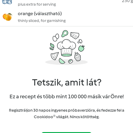
250 g
plus extra for serving
orange (választható)
thinly sliced, for garnishing
Tetszik, amit lát?
Ez a recept és több mint 100 000 másik vár Önre!
Regisztráljon 30 napos ingyenes próbaverzióra, és fedezze fel a
Cookidoo® világát. Nincs kötöttség.