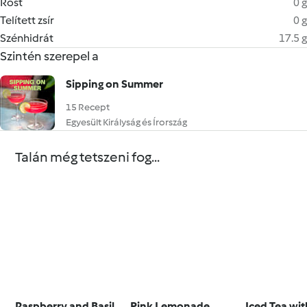
Rost
0 g
Telített zsír
0 g
Szénhidrát
17.5 g
Szintén szerepel a
Sipping on Summer
15 Recept
Egyesült Királyság és Írország
Talán még tetszeni fog...
Raspberry and Basil
Pink Lemonade
Iced Tea wit