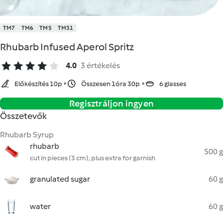
TM7
TM6
TM5
TM31
Rhubarb Infused Aperol Spritz
4.0
3 értékelés
Előkészítés 10p
Összesen 1óra 30p
6 glasses
Regisztráljon ingyen
Összetevők
Rhubarb Syrup
rhubarb
500 g
cut in pieces (3 cm), plus extra for garnish
granulated sugar
60 g
water
60 g