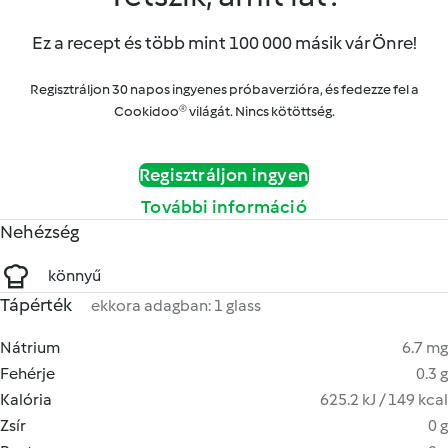
Ez a recept és több mint 100 000 másik vár Önre!
Regisztráljon 30 napos ingyenes próbaverzióra, és fedezze fel a
Cookidoo® világát. Nincs kötöttség.
Regisztráljon ingyen
További információ
Nehézség
könnyű
Tápérték
ekkora adagban: 1 glass
Nátrium
6.7 mg
Fehérje
0.3 g
Kalória
625.2 kJ / 149 kcal
Zsír
0 g