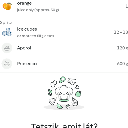
orange
1
juice only (approx. 50 g)
Spritz
ice cubes
12 - 18
or more to fill glasses
Aperol
120 g
Prosecco
600 g
Tetszik, amit lát?