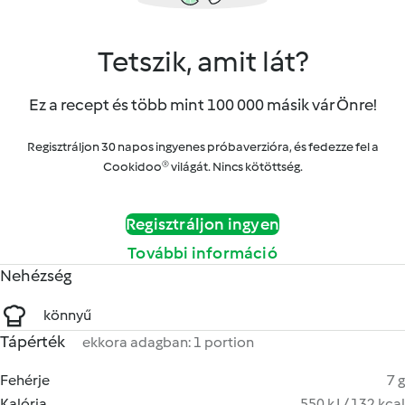
Tetszik, amit lát?
Ez a recept és több mint 100 000 másik vár Önre!
Regisztráljon 30 napos ingyenes próbaverzióra, és fedezze fel a
Cookidoo® világát. Nincs kötöttség.
Regisztráljon ingyen
További információ
Nehézség
könnyű
Tápérték
ekkora adagban: 1 portion
Fehérje
7 g
Kalória
550 kJ / 132 kcal