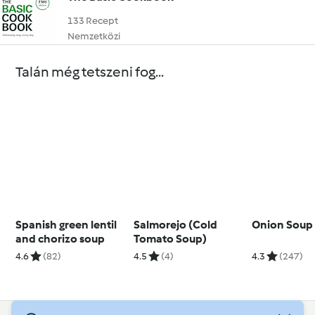
133 Recept
Nemzetközi
Talán még tetszeni fog...
Spanish green lentil
Salmorejo (Cold
Onion Soup
and chorizo soup
Tomato Soup)
4.6
(82)
4.5
(4)
4.3
(247)