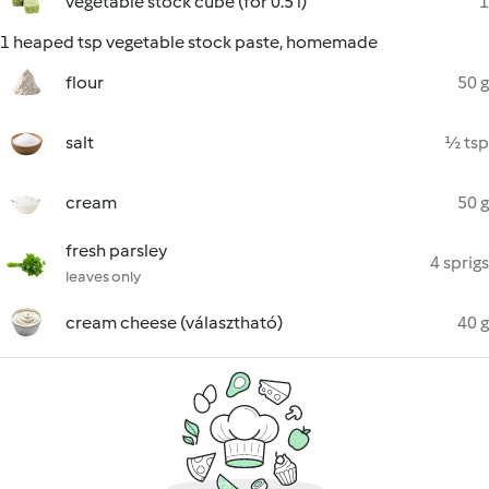
vegetable stock cube (for 0.5 l)
1
1 heaped tsp vegetable stock paste, homemade
flour
50 g
salt
½ tsp
cream
50 g
fresh parsley
4 sprigs
leaves only
cream cheese (választható)
40 g