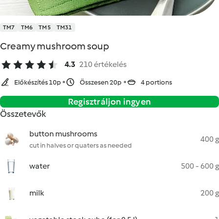
TM7
TM6
TM5
TM31
Creamy mushroom soup
4.3
210 értékelés
Előkészítés 10p
Összesen 20p
4 portions
Regisztráljon ingyen
Összetevők
button mushrooms
400 g
cut in halves or quaters as needed
water
500 - 600 g
milk
200 g