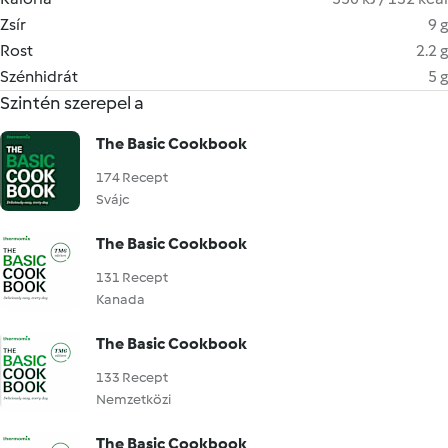
Zsír
9 g
Rost
2.2 g
Szénhidrát
5 g
Szintén szerepel a
The Basic Cookbook
174 Recept
Svájc
The Basic Cookbook
131 Recept
Kanada
The Basic Cookbook
133 Recept
Nemzetközi
The Basic Cookbook