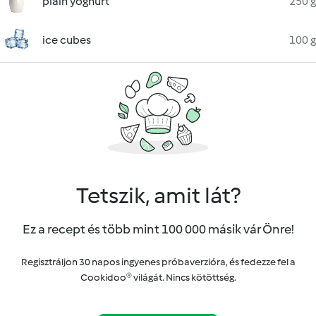
plain yoghurt
250 g
ice cubes
100 g
Tetszik, amit lát?
Ez a recept és több mint 100 000 másik vár Önre!
Regisztráljon 30 napos ingyenes próbaverzióra, és fedezze fel a
Cookidoo® világát. Nincs kötöttség.