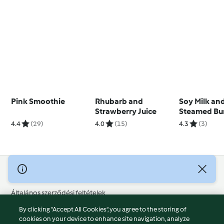
Pink Smoothie
Rhubarb and
Soy Milk an
Strawberry Juice
Steamed Bu
4.4
(29)
4.0
(15)
4.3
(3)
© Szerzői jog 2026
Általános szerződési feltételek
Adatvédelmi irányelvek
By clicking “Accept All Cookies”, you agree to the storing of
Jogi nyilatkozat
cookies on your device to enhance site navigation, analyze