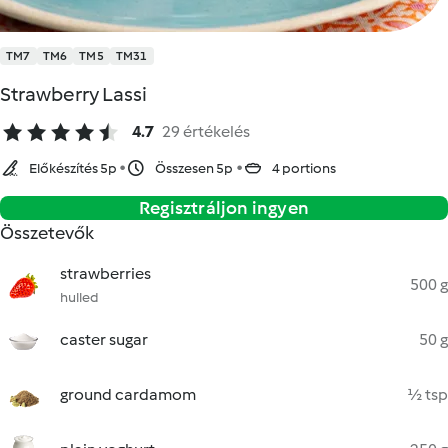
TM7
TM6
TM5
TM31
Strawberry Lassi
4.7
29 értékelés
Előkészítés 5p
Összesen 5p
4 portions
Regisztráljon ingyen
Összetevők
strawberries
500 g
hulled
caster sugar
50 g
ground cardamom
½ tsp