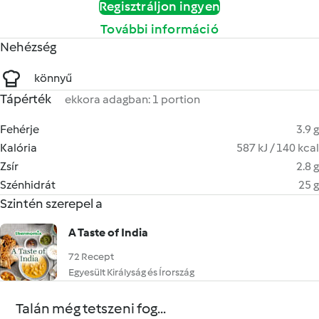
Regisztráljon ingyen
További információ
Nehézség
könnyű
Tápérték
ekkora adagban: 1 portion
Fehérje
3.9 g
Kalória
587 kJ / 140 kcal
Zsír
2.8 g
Szénhidrát
25 g
Szintén szerepel a
A Taste of India
72 Recept
Egyesült Királyság és Írország
Talán még tetszeni fog...