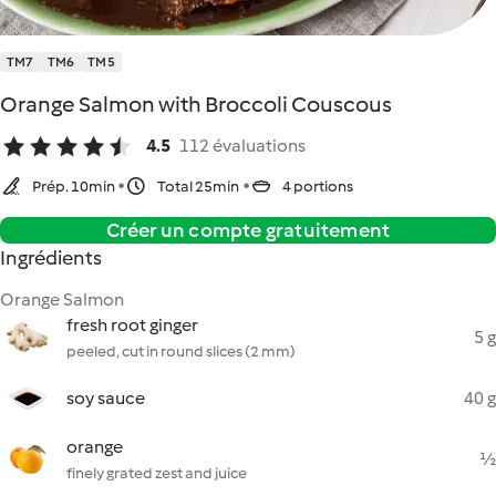
TM7
TM6
TM5
Orange Salmon with Broccoli Couscous
4.5
112 évaluations
Prép. 10min
Total 25min
4 portions
Créer un compte gratuitement
Ingrédients
Orange Salmon
fresh root ginger
5 g
peeled, cut in round slices (2 mm)
soy sauce
40 g
orange
½
finely grated zest and juice