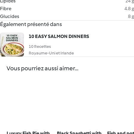
Lipides
24 g
Fibre
4.8 g
Glucides
8 g
Également présenté dans
10 EASY SALMON DINNERS
10 Recettes
Royaume-Uni et Irlande
Vous pourriez aussi aimer...
Luxury Fish Pie with
Black Spaghetti with
Fish and po