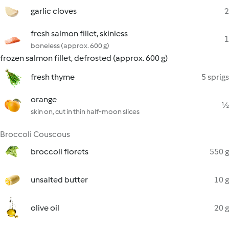
garlic cloves
2
fresh salmon fillet, skinless
1
boneless (approx. 600 g)
frozen salmon fillet, defrosted (approx. 600 g)
fresh thyme
5 sprigs
orange
½
skin on, cut in thin half-moon slices
Broccoli Couscous
broccoli florets
550 g
unsalted butter
10 g
olive oil
20 g