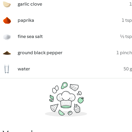
garlic clove
1
paprika
1 tsp
fine sea salt
½ tsp
ground black pepper
1 pinch
water
50 g