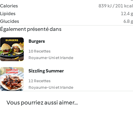
Calories
839 kJ / 201 kcal
Lipides
12.4 g
Glucides
6.8 g
Également présenté dans
Burgers
10 Recettes
Royaume-Uni et Irlande
Sizzling Summer
12 Recettes
Royaume-Uni et Irlande
Vous pourriez aussi aimer...