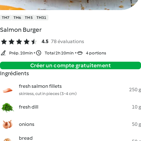
TM7
TM6
TM5
TM31
Salmon Burger
4.5
78 évaluations
Prép. 20min
Total 2h 20min
4 portions
Créer un compte gratuitement
Ingrédients
fresh salmon fillets
250 g
skinless, cut in pieces (3-4 cm)
fresh dill
10 g
onions
50 g
bread