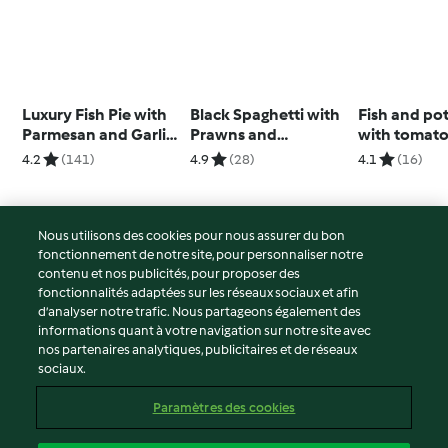
Luxury Fish Pie with
Black Spaghetti with
Fish and po
Parmesan and Garlic
Prawns and
with tomato
Sweet Potato Mash
Parmesan Sauce
4.2
(141)
4.9
(28)
4.1
(16)
Nous utilisons des cookies pour nous assurer du bon
fonctionnement de notre site, pour personnaliser notre
© Copyright 2026
contenu et nos publicités, pour proposer des
fonctionnalités adaptées sur les réseaux sociaux et afin
Conditions d'utilisation
d’analyser notre trafic. Nous partageons également des
Politique de confidentialité
informations quant à votre navigation sur notre site avec
Non-responsabilité
nos partenaires analytiques, publicitaires et de réseaux
sociaux.
Mentions légales
Cookies
Paramètres des cookies
Contenu du rapport