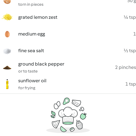
50 g
torn in pieces
grated lemon zest
¼ tsp
medium egg
1
fine sea salt
½ tsp
ground black pepper
2 pinches
or to taste
sunflower oil
1 tsp
for frying