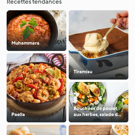
Recettes tendances
Muhammara
Tiramisu
Bouchées de poulet
Paella
aux herbes, salade de
carottes à la feta