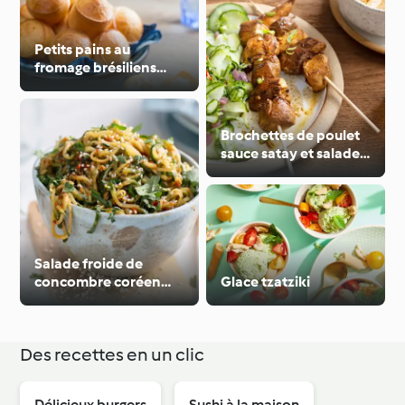
Petits pains au
fromage brésiliens
(Pão de queijo)
Brochettes de poulet
sauce satay et salade
de concombres
Salade froide de
concombre coréen
Glace tzatziki
spiralée
Des recettes en un clic
Délicieux burgers
Sushi à la maison