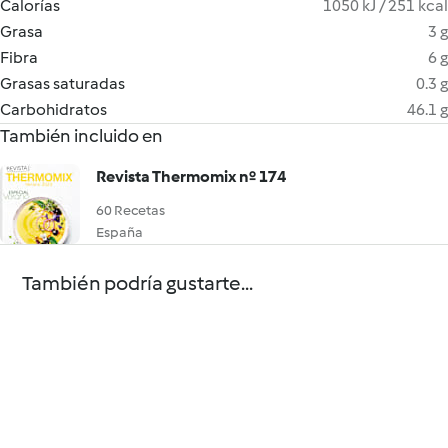
Calorías
1050 kJ / 251 kcal
Grasa
3 g
Fibra
6 g
Grasas saturadas
0.3 g
Carbohidratos
46.1 g
También incluido en
Revista Thermomix nº 174
60 Recetas
España
También podría gustarte...