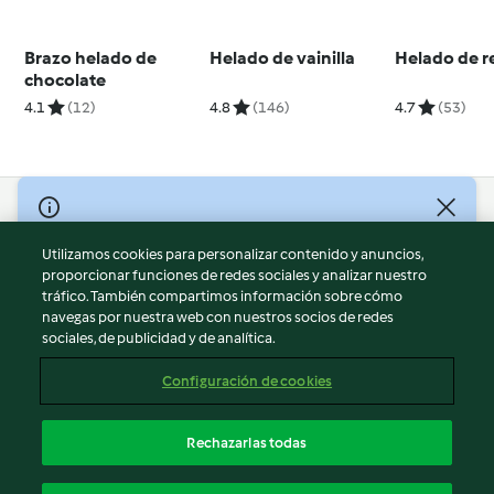
Brazo helado de
Helado de vainilla
Helado de r
chocolate
4.1
(12)
4.8
(146)
4.7
(53)
© Copyright 2026
Utilizamos cookies para personalizar contenido y anuncios,
Términos de uso
proporcionar funciones de redes sociales y analizar nuestro
Política de privacidad
tráfico. También compartimos información sobre cómo
Aviso legal
navegas por nuestra web con nuestros socios de redes
sociales, de publicidad y de analítica.
Información legal
Cookies
Configuración de cookies
Reportar contenido
Cancelar suscripción
Rechazarlas todas
Declaración de accesibilidad