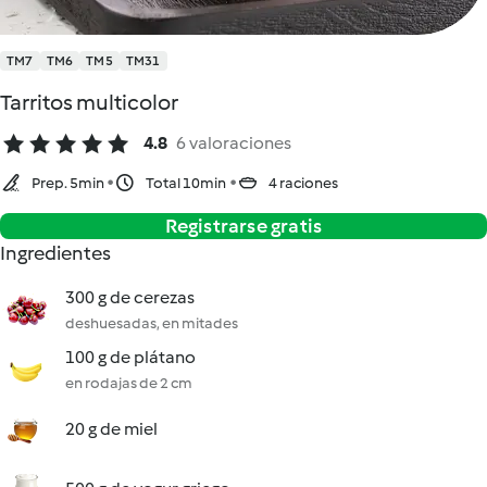
TM7
TM6
TM5
TM31
Tarritos multicolor
4.8
6 valoraciones
Prep. 5min
Total 10min
4 raciones
Registrarse gratis
Ingredientes
300 g de cerezas
deshuesadas, en mitades
100 g de plátano
en rodajas de 2 cm
20 g de miel