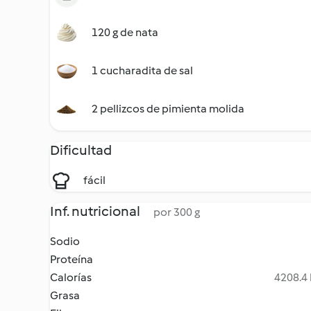
120 g de nata
1 cucharadita de sal
2 pellizcos de pimienta molida
Dificultad
fácil
Inf. nutricional
por 300 g
Sodio
Proteína
Calorías
4208.4 
Grasa