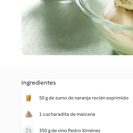
Ingredientes
50 g de zumo de naranja recién exprimido
1 cucharadita de maicena
350 g de vino Pedro Ximénez