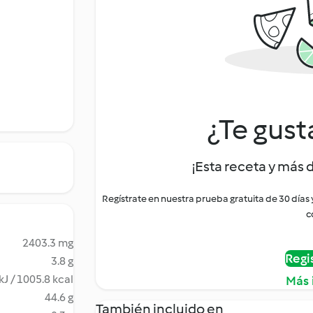
¿Te gust
¡Esta receta y más 
Regístrate en nuestra prueba gratuita de 30 días
c
2403.3 mg
Regi
3.8 g
kJ / 1005.8 kcal
Más 
44.6 g
También incluido en