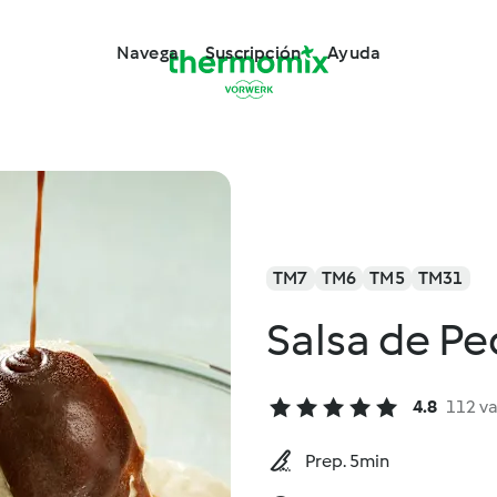
Navega
Suscripción
Ayuda
TM7
TM6
TM5
TM31
Salsa de P
4.8
112 v
Prep. 5min