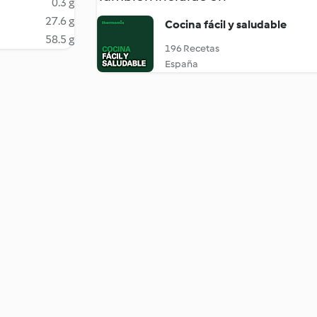
0.3 g
27.6 g
Cocina fácil y saludable
58.5 g
196 Recetas
España