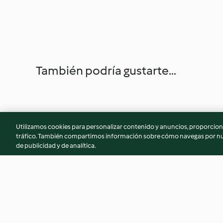
También podría gustarte...
Utilizamos cookies para personalizar contenido y anuncios, proporciona
tráfico. También compartimos información sobre cómo navegas por nue
de publicidad y de analítica.
Sándwich de guacamole con
Solomillo de terner