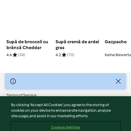
Supă de broccoli cu
Supă cremă de ardei
Gazpacho
brânză Cheddar
gras
4.6
(38)
4.2
(70)
Keine Bewert
© Copyright 2026
Terms of Service
Privacy Policy
By clicking “Accept All Cookies”, you agree to the storing of
Disclaimer
cookies on your device to enhance site navigation, analyze
site usage, and assist in our marketing efforts.
Imprint
Cookies
Cookies Settings