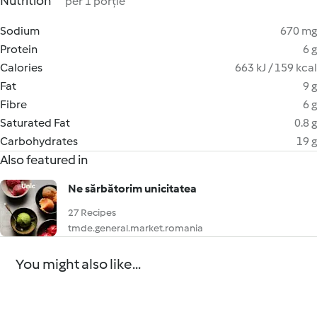
Nutrition
per 1 porție
Sodium
670 mg
Protein
6 g
Calories
663 kJ / 159 kcal
Fat
9 g
Fibre
6 g
Saturated Fat
0.8 g
Carbohydrates
19 g
Also featured in
Ne sărbătorim unicitatea
27 Recipes
tmde.general.market.romania
You might also like...