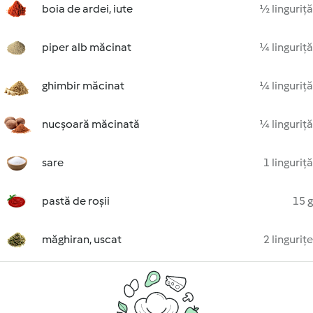
boia de ardei, iute
½ linguriță
piper alb măcinat
¼ linguriță
ghimbir măcinat
¼ linguriță
nucșoară măcinată
¼ linguriță
sare
1 linguriță
pastă de roșii
15 g
măghiran, uscat
2 lingurițe