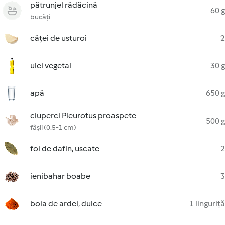
pătrunjel rădăcină
60 g
bucăți
căței de usturoi
2
ulei vegetal
30 g
apă
650 g
ciuperci Pleurotus proaspete
500 g
fâșii (0.5-1 cm)
foi de dafin, uscate
2
ienibahar boabe
3
boia de ardei, dulce
1 linguriță