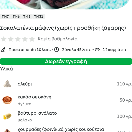
TM7
TM6
TM5
TM31
Σοκολατένια μάφινς (χωρίς προσθήκη ζάχαρης)
Καμία βαθμολογία
Προετοιμασία 10 λεπτ.
Σύνολο 45 λεπτ.
12 κομμάτια
Δωρεάν εγγραφή
Υλικά
αλεύρι
110 γρ.
κακάο σε σκόνη
50 γρ.
άγλυκο
βούτυρο, ανάλατο
100 γρ.
μαλακό
χουρμάδες (φοινίκια), χωρίς κουκούτσια