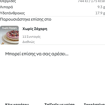
Θερμίδες
744 kJ / 175 kcal
Λιπαρά
9.3 g
Υδατάνθρακες
17.9 g
Παρουσιάστηκε επίσης στο
Χωρίς Ζάχαρη
12 Συνταγές
Διεθνώς
Μπορεί επίσης να σας αρέσει...
Κέικ καρότου
Tσίζκεϊκ με γεύση
Σοκολατίνα