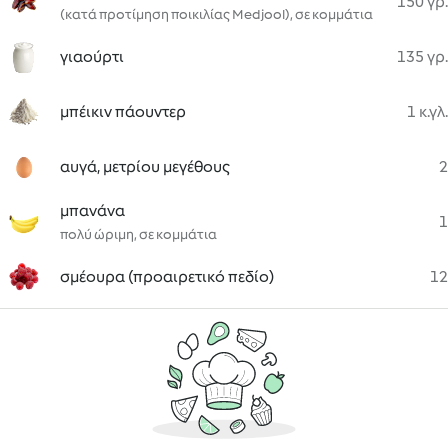
150 γρ.
(κατά προτίμηση ποικιλίας Medjool), σε κομμάτια
γιαούρτι
135 γρ.
μπέικιν πάουντερ
1 κ.γλ.
αυγά, μετρίου μεγέθους
2
μπανάνα
1
πολύ ώριμη, σε κομμάτια
σμέουρα (προαιρετικό πεδίο)
12