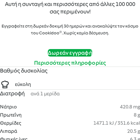
Αυτή η συνταγή και περισσότερες από άλλες 100 000
σας περιμένουν!
Εγγραφείτε στη δωρεάν δοκιμή 30 ημερών και ανακαλύψτε τον κόσμο
του Cookidoo®. Χωρίς καμία δέσμευση.
Δωρεάν εγγραφή
Περισσότερες πληροφορίες
Βαθμός δυσκολίας
εύκολη
Διατροφή
ανά 1 μερίδα
Νάτριο
420.8 mg
Πρωτεΐνη
8 g
Θερμίδες
1471.1 kJ / 351.6 kcal
Λιπαρά
20.5 g
Φυτικές ίνες
6.3 g