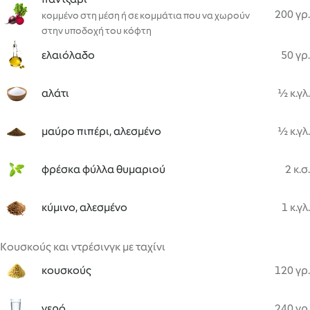
200 γρ.
κομμένο στη μέση ή σε κομμάτια που να χωρούν
στην υποδοχή του κόφτη
ελαιόλαδο
50 γρ.
αλάτι
½ κ.γλ.
μαύρο πιπέρι, αλεσμένο
½ κ.γλ.
φρέσκα φύλλα θυμαριού
2 κ.σ.
κύμινο, αλεσμένο
1 κ.γλ.
Κουσκούς και ντρέσινγκ με ταχίνι
κουσκούς
120 γρ.
νερό
240 γρ.