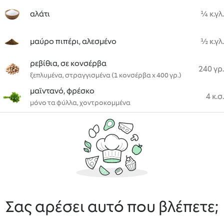
αλάτι
¼ κ.γλ.
μαύρο πιπέρι, αλεσμένο
½ κ.γλ.
ρεβίθια, σε κονσέρβα
240 γρ.
ξεπλυμένα, στραγγισμένα (1 κονσέρβα x 400 γρ.)
μαϊντανό, φρέσκο
4 κ.σ.
μόνο τα φύλλα, χοντροκομμένα
Σας αρέσει αυτό που βλέπετε;