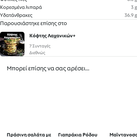
Κορεσμένα λιπαρά
3 g
Υδατάνθρακες
36.9 g
Παρουσιάστηκε επίσης στο
Κόφτης Λαχανικών+
7 Συνταγές
Διεθνώς
Μπορεί επίσης να σας αρέσει...
Πράσινη σαλάτα με
Γιαπράκια Ρόδου
Μαϊντανοσ