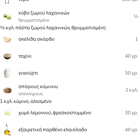
κύβο ζωμού λαχανικών
½
θρυμματισμένο
½ κ.γλ. πάστα ζωμού λαχανικών, θρυμματισμένη
σκελίδα σκόρδο
1
ταχίνι
40 γρ.
γιαούρτι
50 γρ.
σπόρους κύμινου
2 κ.γλ.
ολόκληρους
1 κ.γλ. κύμινο, αλεσμένο
χυμό λεμονιού, φρεσκοστυμμένο
30 γρ.
εξαιρετικά παρθένο ελαιόλαδο
40 γρ.