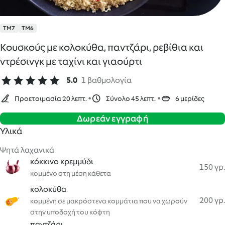
TM7
TM6
Κουσκούς με κολοκύθα, παντζάρι, ρεβίθια και
ντρέσινγκ με ταχίνι και γιαούρτι
5.0
1 βαθμολογία
Προετοιμασία 20 λεπτ.
Σύνολο 45 λεπτ.
6 μερίδες
Δωρεάν εγγραφή
Υλικά
Ψητά λαχανικά
κόκκινο κρεμμύδι
150 γρ.
κομμένο στη μέση κάθετα
κολοκύθα
200 γρ.
κομμένη σε μακρόστενα κομμάτια που να χωρούν
στην υποδοχή του κόφτη
παντζάρι