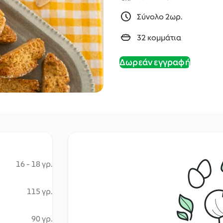
Σύνολο 2ωρ.
32 κομμάτια
Δωρεάν εγγραφή
16 - 18 γρ.
115 γρ.
90 γρ.