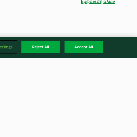
Εμφάνιση όλων
ettings
Reject All
Accept All
σαλονίκης
Κέικ καρότου νηστίσιμο
4.1
(16)