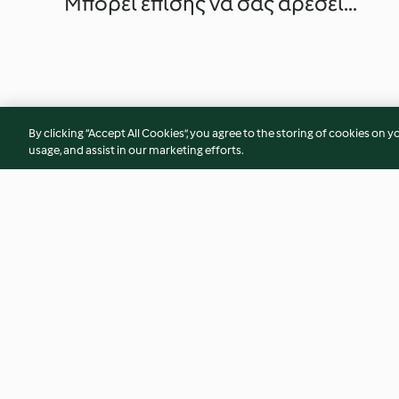
Μπορεί επίσης να σας αρέσει...
By clicking “Accept All Cookies”, you agree to the storing of cookies on y
usage, and assist in our marketing efforts.
Κέικ καρότου
Tσίζκεϊκ με γεύση
σοκολάτας/μέντα
5.0
(54)
4.7
(19)
© Πνευματικά Δικαιώματα 2026