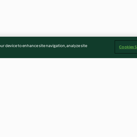
our device to enhance site navigation, analyze site
Cookies S
 μπράουνι
Σοκολατίνα νηστίσιμη
Μπουγάτσα Θεσ
ς
4.9
(38)
4.4
(8)