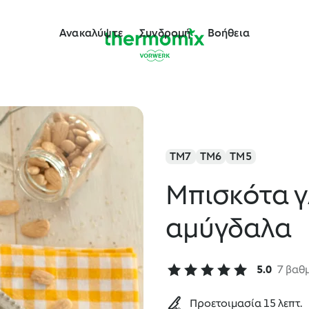
Ανακαλύψτε
Συνδρομή
Βοήθεια
TM7
TM6
TM5
Μπισκότα γ
αμύγδαλα
5.0
7 βαθ
Προετοιμασία 15 λεπτ.