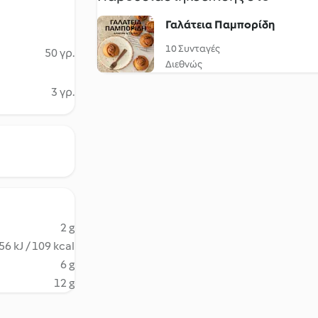
Γαλάτεια Παμπορίδη
10 Συνταγές
50 γρ.
Διεθνώς
3 γρ.
2 g
56 kJ / 109 kcal
6 g
12 g