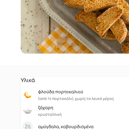
Υλικά
φλούδα πορτοκαλιού
(από ½ πορτοκάλι), χωρίς το λευκό μέρος
ζάχαρη
κρυσταλλική
αμύγδαλα, καβουρδισμένα