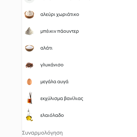
αλεύρι χωριάτικο
μπέικιν πάουντερ
αλάτι
γλυκάνισο
μεγάλα αυγά
εκχύλισμα βανίλιας
ελαιόλαδο
Συναρμολόγηση