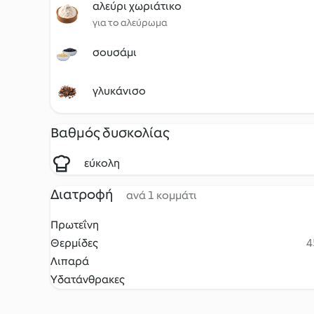
αλεύρι χωριάτικο
για το αλεύρωμα
σουσάμι
γλυκάνισο
Βαθμός δυσκολίας
εύκολη
Διατροφή
ανά 1 κομμάτι
Πρωτεΐνη
Θερμίδες
4
Λιπαρά
Υδατάνθρακες