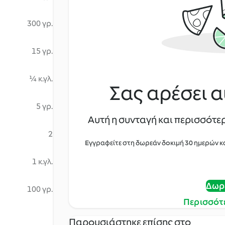
300 γρ.
15 γρ.
¼ κ.γλ.
Σας αρέσει α
5 γρ.
Αυτή η συνταγή και περισσότερ
2
Εγγραφείτε στη δωρεάν δοκιμή 30 ημερών κ
1 κ.γλ.
Δωρ
100 γρ.
Περισσότ
Παρουσιάστηκε επίσης στο