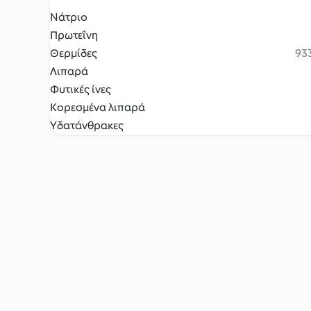
Νάτριο
Πρωτεΐνη
Θερμίδες
933
Λιπαρά
Φυτικές ίνες
Κορεσμένα λιπαρά
Υδατάνθρακες