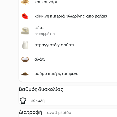
κουκουνάρι
κόκκινη πιπεριά Φλωρίνης, από βαζάκι
φέτα
σε κομμάτια
στραγγιστό γιαούρτι
αλάτι
μαύρο πιπέρι, τριμμένο
Βαθμός δυσκολίας
εύκολη
Διατροφή
ανά 1 μερίδα