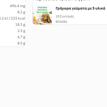
496.4 mg
Γρήγορα γεύματα με 5 υλικά
8.2 g
10 Συνταγές
.2 kJ / 223 kcal
Ελλάδα
18.3 g
2.3 g
6.7 g
8.5 g