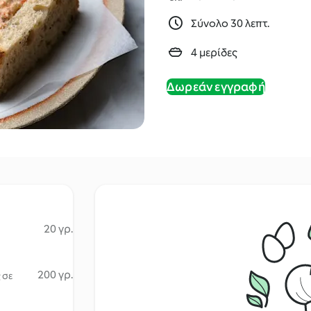
Σύνολο 30 λεπτ.
4 μερίδες
Δωρεάν εγγραφή
20 γρ.
200 γρ.
 σε