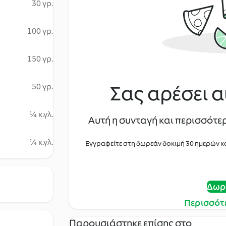
30 γρ.
100 γρ.
150 γρ.
Σας αρέσει α
50 γρ.
¼ κ.γλ.
Αυτή η συνταγή και περισσότερ
¼ κ.γλ.
Εγγραφείτε στη δωρεάν δοκιμή 30 ημερών κ
Δωρ
Περισσότ
Παρουσιάστηκε επίσης στο