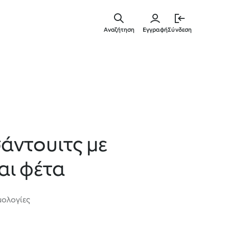
Μετάβασ
στο
Αναζήτηση
Εγγραφή
Σύνδεση
κύριο
περιεχόμ
σάντουιτς με
αι φέτα
μολογίες