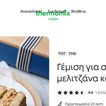
Ανακαλύψτε
Συνδρομή
Βοήθεια
TM7
TM6
Γέμιση για 
μελιτζάνα κ
4.6
5 βαθ
Προετοιμασία 10 λεπτ.