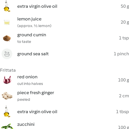
extra virgin olive oil
50 g
lemon juice
20 g
(approx. ½ lemon)
ground cumin
1 tsp
to taste
ground sea salt
1 pinch
Frittata
red onion
100 g
cut into halves
piece fresh ginger
2 cm
peeled
extra virgin olive oil
1 tbsp
zucchini
100 g