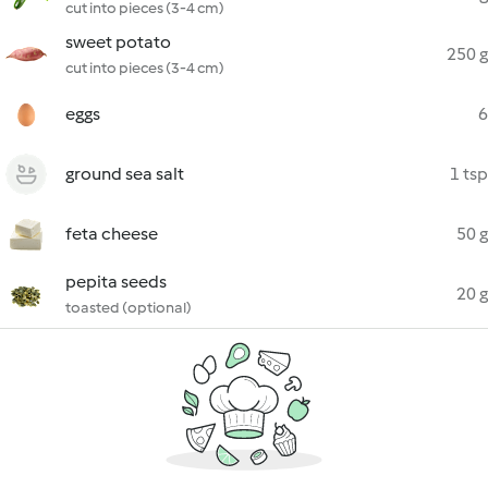
cut into pieces (3-4 cm)
sweet potato
250 g
cut into pieces (3-4 cm)
eggs
6
ground sea salt
1 tsp
feta cheese
50 g
pepita seeds
20 g
toasted (optional)