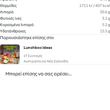
Θερμίδες
1711 kJ / 407 kcal
Λιπαρά
30.6 g
Φυτικές ίνες
3.2 g
Κορεσμένα λιπαρά
5.2 g
Υδατάνθρακες
15.5 g
Παρουσιάστηκε επίσης στο
Lunchbox ideas
27 Συνταγές
Αυστραλία και Νέα Ζηλανδία
Μπορεί επίσης να σας αρέσει...