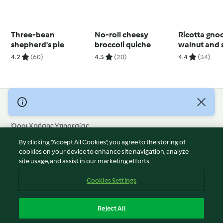
Three-bean
No-roll cheesy
Ricotta gno
shepherd's pie
broccoli quiche
walnut and 
pesto
4.2
(60)
4.3
(20)
4.4
(34)
© Πνευματικά Δικαιώματα 2026
Όροι Χρήσης Υπηρεσίας
Πολιτική Απορρήτου
By clicking “Accept All Cookies”, you agree to the storing of
Δήλωση Αποποίησης Ευθύνης
cookies on your device to enhance site navigation, analyze
site usage, and assist in our marketing efforts.
Διαχειριστής ιστοσελίδας
Cookies
Cookies Settings
Περιεχόμενο αναφοράς
Απόσυρση από τη σύμβαση
Reject All
Δήλωση προσβασιμότητας