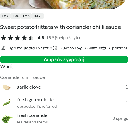
TM7
TM6
TM5
TM31
Sweet potato frittata with coriander chilli sauce
4.5
199 βαθμολογίες
Προετοιμασία 15 λεπτ.
Σύνολο 1ωρ. 35 λεπτ.
6 portions
Δωρεάν εγγραφή
Υλικά
Coriander chilli sauce
garlic clove
1
fresh green chillies
1
deseeded if preferred
fresh coriander
2 sprigs
leaves and stems