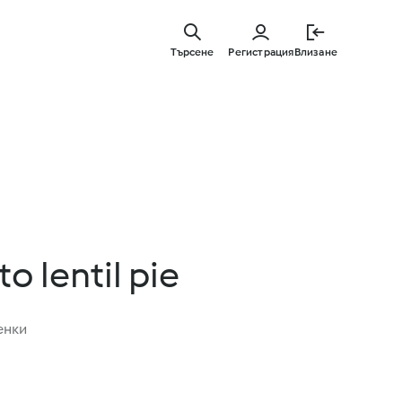
Премине
към
Търсене
Регистрация
Влизане
основнот
съдържа
o lentil pie
енки