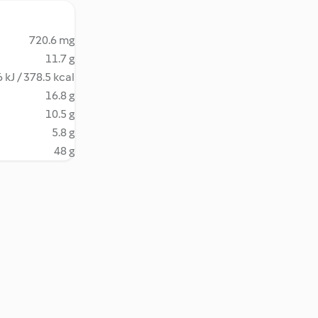
720.6 mg
11.7 g
 kJ / 378.5 kcal
16.8 g
10.5 g
5.8 g
48 g