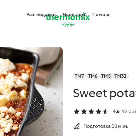
Разгледайте
Членство
Помощ
TM7
TM6
TM5
TM31
Sweet potat
4.6
92 оц
Подготовка 10 мин.