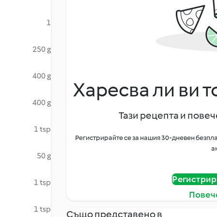
1
250 g
400 g
Харесва ли ви т
400 g
Тази рецепта и повече
1 tsp
Регистрирайте се за нашия 30-дневен безпла
а
50 g
Регистрир
1 tsp
Повеч
1 tsp
Също представено в