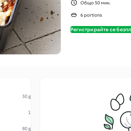
Общо 50 мин.
6 portions
Регистрирайте се безп
30 g
1
80 g