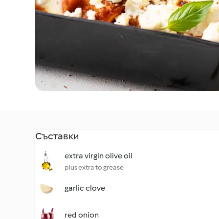
Съставки
extra virgin olive oil
plus extra to grease
garlic clove
red onion