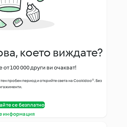
ова, което виждате?
 от 100 000 други ви очакват!
тен пробен период и открийте света на Cookidoo®. Без
нгажименти.
айте се безплатно
е информация