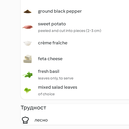
ground black pepper
sweet potato
peeled and cut into pieces (2-3 cm)
crème fraîche
feta cheese
fresh basil
leaves only, to serve
mixed salad leaves
of choice
Трудност
лесно