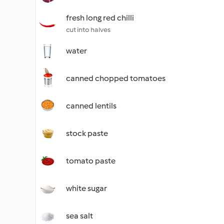
fresh long red chilli
cut into halves
water
canned chopped tomatoes
canned lentils
stock paste
tomato paste
white sugar
sea salt