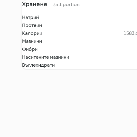
Хранене
за 1 portion
Натрий
Протеин
Калории
1583.6
Мазнини
Фибри
Наситените мазнини
Въглехидрати