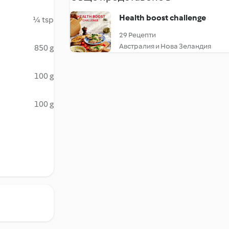
Health boost challenge
¼ tsp
29 Рецепти
Австралия и Нова Зеландия
850 g
100 g
100 g