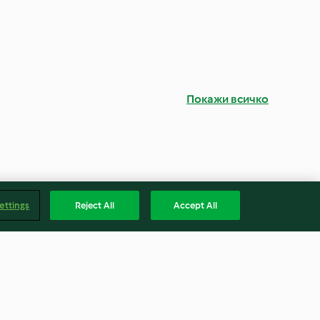
Покажи всичко
ettings
Reject All
Accept All
ork in BBQ
Seared Sesame Steaks with