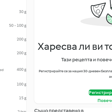
30 g
50 - 100 g
200 g
Харесва ли ви т
200 g
Тази рецепта и повече
400 g
zed
Регистрирайте се за нашия 30-дневен безпла
а
100 g
Регистрир
15 g
Повеч
Също представено в
2 tsp