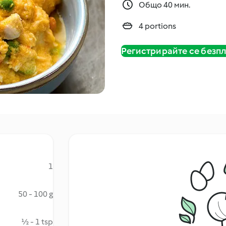
Общо 40 мин.
4 portions
Регистрирайте се безп
1
50 - 100 g
½ - 1 tsp