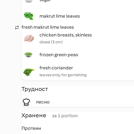
makrut lime leaves
fresh makrut lime leaves
chicken breasts, skinless
diced (3 cm)
frozen green peas
fresh coriander
leaves only, for garnishing
Трудност
лесно
Хранене
за 1 portion
Протеин