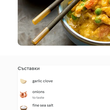
Съставки
garlic clove
onions
to taste
fine sea salt