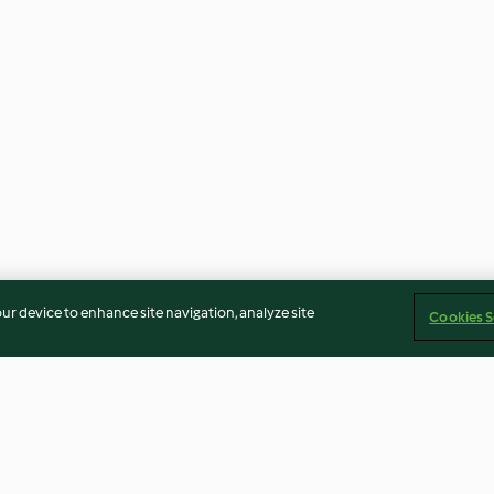
our device to enhance site navigation, analyze site
Cookies S
h Yoghurt
Creamy Chicken and Chorizo
Bao Buns with P