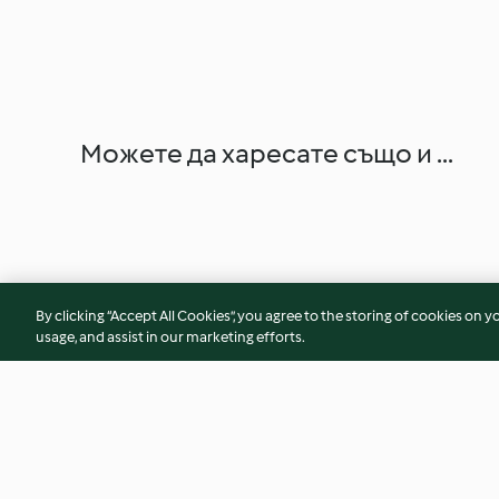
Можете да харесате също и ...
By clicking “Accept All Cookies”, you agree to the storing of cookies on y
usage, and assist in our marketing efforts.
Soy-glazed Chicken with Pak
Chicken Burger wit