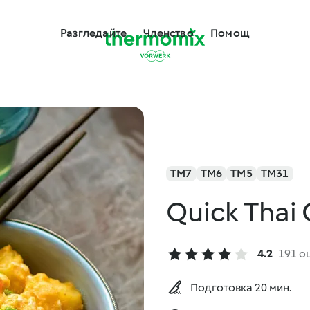
Разгледайте
Членство
Помощ
TM7
TM6
TM5
TM31
Quick Thai 
4.2
191 о
Подготовка 20 мин.