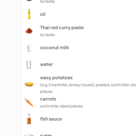
to taste
oil
Thai red curry paste
to taste
coconut milk
water
waxy potatoes
(e.g. Charlotte, Jersey royals), peeled, cut in bite-si
pieces
carrots
cut in bite-sized pieces
fish sauce
sugar