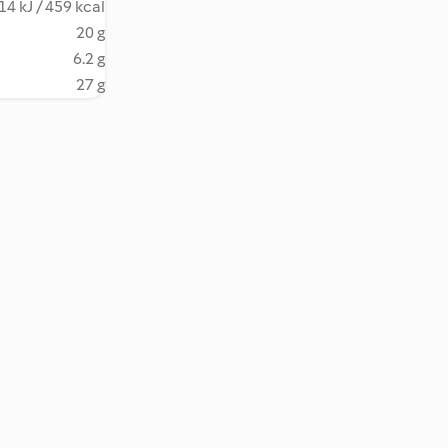
14 kJ / 459 kcal
20 g
6.2 g
27 g