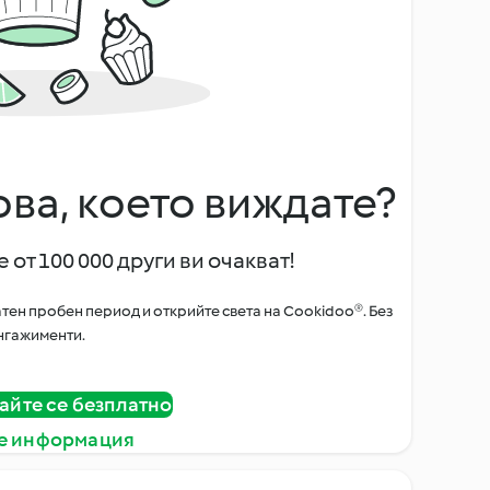
ова, което виждате?
 от 100 000 други ви очакват!
тен пробен период и открийте света на Cookidoo®. Без
нгажименти.
айте се безплатно
е информация