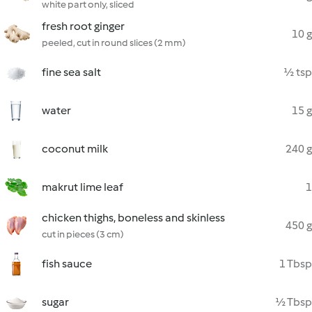
white part only, sliced
fresh root ginger
10 g
peeled, cut in round slices (2 mm)
fine sea salt
½ tsp
water
15 g
coconut milk
240 g
makrut lime leaf
1
chicken thighs, boneless and skinless
450 g
cut in pieces (3 cm)
fish sauce
1 Tbsp
sugar
½ Tbsp