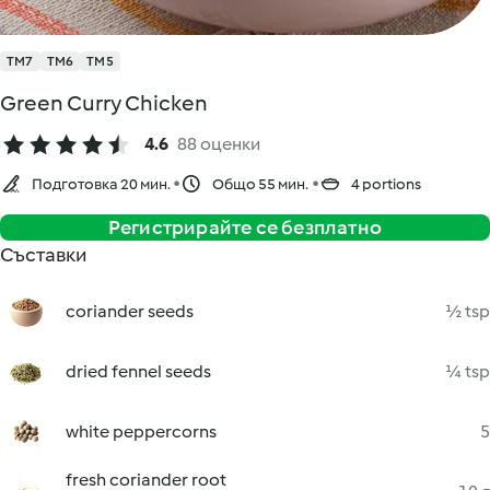
TM7
TM6
TM5
Green Curry Chicken
4.6
88 оценки
Подготовка 20 мин.
Общо 55 мин.
4 portions
Регистрирайте се безплатно
Съставки
coriander seeds
½ tsp
dried fennel seeds
¼ tsp
white peppercorns
5
fresh coriander root