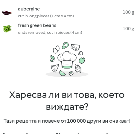
aubergine
100 g
cut in long pieces (1 cm x 4 cm)
fresh green beans
100 g
ends removed, cut in pieces (4 cm)
Харесва ли ви това, което
виждате?
Тази рецепта и повече от 100 000 други ви очакват!