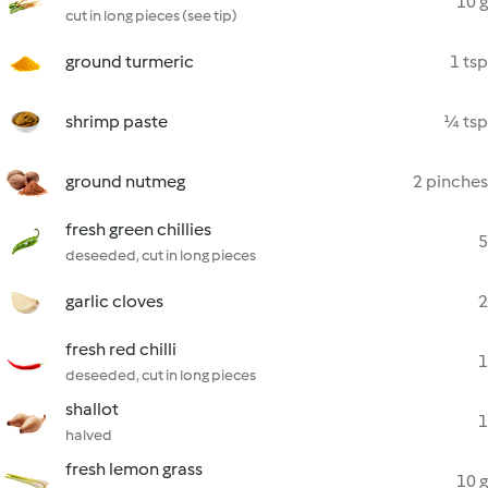
10 g
cut in long pieces (see tip)
ground turmeric
1 tsp
shrimp paste
¼ tsp
ground nutmeg
2 pinches
fresh green chillies
5
deseeded, cut in long pieces
garlic cloves
2
fresh red chilli
1
deseeded, cut in long pieces
shallot
1
halved
fresh lemon grass
10 g