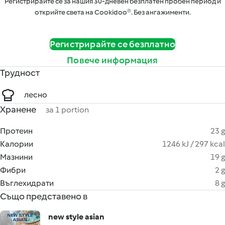
Регистрирайте се за нашия 30-дневен безплатен пробен период и
открийте света на Cookidoo®. Без ангажименти.
Регистрирайте се безплатно
Повече информация
Трудност
лесно
Хранене
за 1 portion
Протеин
23 g
Калории
1246 kJ / 297 kcal
Мазнини
19 g
Фибри
2 g
Въглехидрати
8 g
Също представено в
new style asian