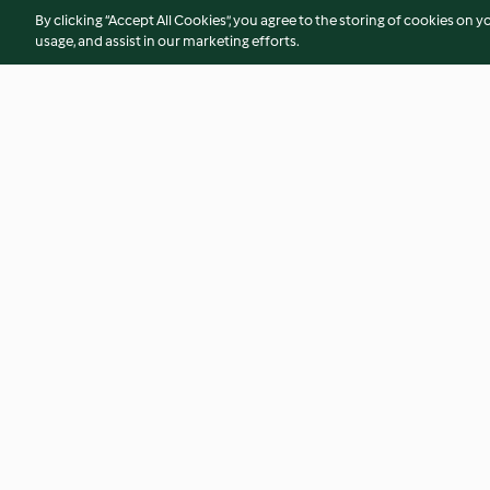
By clicking “Accept All Cookies”, you agree to the storing of cookies on y
usage, and assist in our marketing efforts.
Soy-glazed Chicken with Pak
Chicken Burger wit
Choi
Sauce
4.1
(78)
4.1
(91)
© Авторско право 2026
Условия за ползване
Политика за поверително
Отказ от договор
Декларация за достъпност