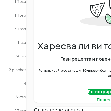
1 Tbsp
1 Tbsp
3 Tbsp
Харесва ли ви т
1 tsp
¼ tsp
Тази рецепта и повече
2 pinches
Регистрирайте се за нашия 30-дневен безпла
а
4
Регистрир
½ tsp
Повеч
Също представено в
2 Tbsp