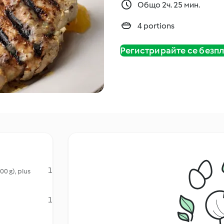
Общо 2ч. 25 мин.
4 portions
Регистрирайте се безп
1
0 g), plus
1