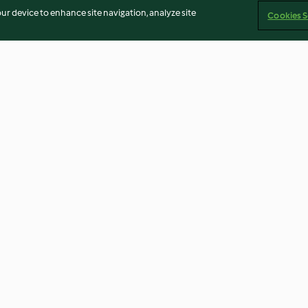
our device to enhance site navigation, analyze site
Cookies S
h Yoghurt
Creamy Chicken and Chorizo
Bao Buns with P
Pasta
sauce
4.0
(375)
4.3
(27)
ст
Отказ от отговорност
Политика за поверителност