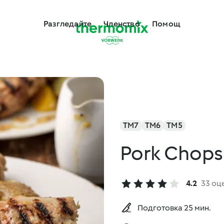
Разгледайте
Членство
Помощ
TM7
TM6
TM5
Pork Chops
4.2
33 оц
Подготовка 25 мин.