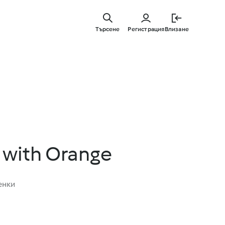
Премине
към
Търсене
Регистрация
Влизане
основнот
съдържа
 with Orange
енки