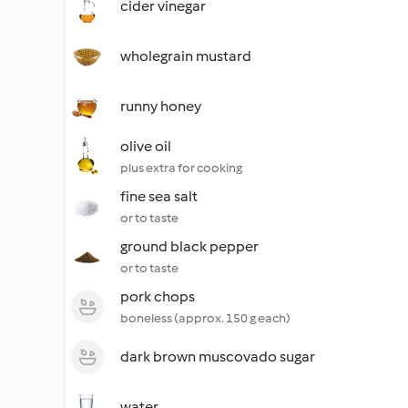
cider vinegar
wholegrain mustard
runny honey
olive oil
plus extra for cooking
fine sea salt
or to taste
ground black pepper
or to taste
pork chops
boneless (approx. 150 g each)
dark brown muscovado sugar
water