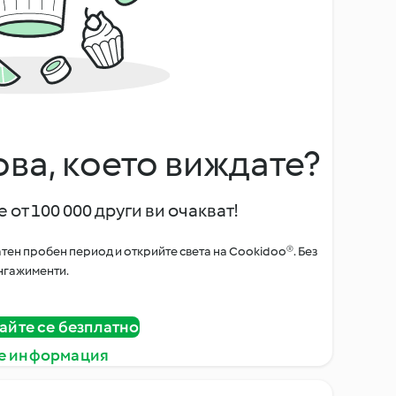
ова, което виждате?
 от 100 000 други ви очакват!
тен пробен период и открийте света на Cookidoo®. Без
нгажименти.
айте се безплатно
е информация