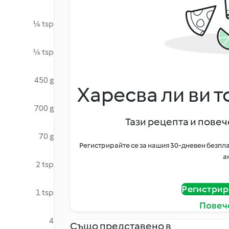
¼ tsp
¼ tsp
450 g
Харесва ли ви т
700 g
Тази рецепта и повече
70 g
Регистрирайте се за нашия 30-дневен безпла
а
2 tsp
Регистрир
1 tsp
Повеч
4
Също представено в