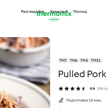
Разгледайте
Членство
Помощ
TM7
TM6
TM5
TM31
Pulled Pork
4.6
166 о
Подготовка 10 мин.