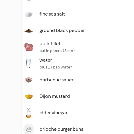
fine sea salt
ground black pepper
pork fillet
cut in pieces (5 cm)
water
plus 1 Tbsp water
barbecue sauce
Dijon mustard
cider vinegar
brioche burger buns