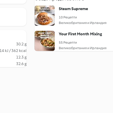
Steam Supreme
10 Рецепти
Великобритания и Ирландия
Your First Month Mixing
55 Рецепти
30.2 g
Великобритания и Ирландия
14 kJ / 362 kcal
12.3 g
32.6 g