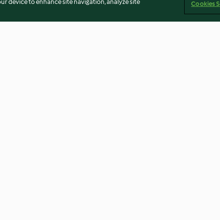
our device to enhance site navigation, analyze site
Cookies S
h Yoghurt
Creamy Chicken and Chorizo
Bao Buns with P
Pasta
sauce
4.0
(375)
4.3
(27)
ст
Отказ от отговорност
Политика за поверителност