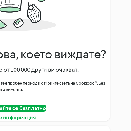
ова, което виждате?
 от 100 000 други ви очакват!
тен пробен период и открийте света на Cookidoo®. Без
нгажименти.
айте се безплатно
е информация