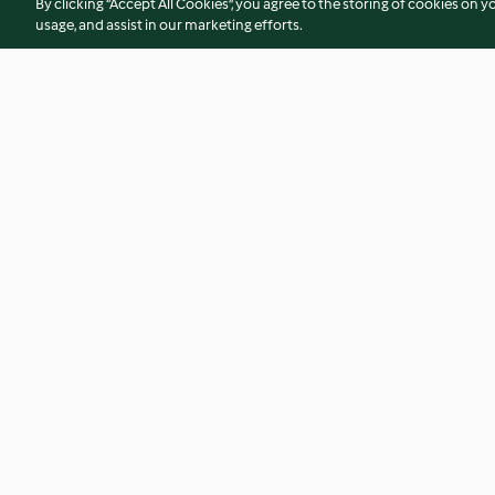
By clicking “Accept All Cookies”, you agree to the storing of cookies on y
usage, and assist in our marketing efforts.
Soy-glazed Chicken with Pak
Chicken Burger wit
Choi
Sauce
4.1
(78)
4.1
(91)
© Авторско право 2026
Условия за ползване
Политика за поверително
Отказ от договор
Декларация за достъпност