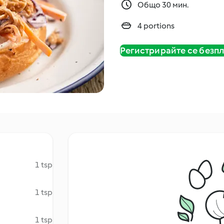
Общо 30 мин.
4 portions
Регистрирайте се безп
1 tsp
1 tsp
1 tsp