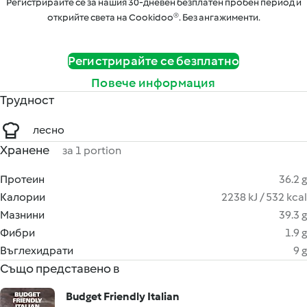
Регистрирайте се за нашия 30-дневен безплатен пробен период и
открийте света на Cookidoo®. Без ангажименти.
Регистрирайте се безплатно
Повече информация
Трудност
лесно
Хранене
за 1 portion
Протеин
36.2 g
Калории
2238 kJ / 532 kcal
Мазнини
39.3 g
Фибри
1.9 g
Въглехидрати
9 g
Също представено в
Budget Friendly Italian