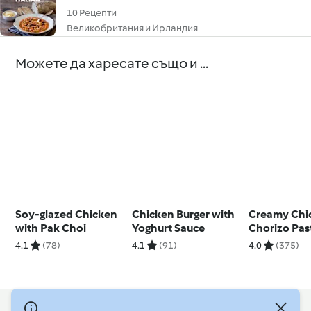
10 Рецепти
Великобритания и Ирландия
Можете да харесате също и ...
Soy-glazed Chicken
Chicken Burger with
Creamy Chi
with Pak Choi
Yoghurt Sauce
Chorizo Pas
4.1
(78)
4.1
(91)
4.0
(375)