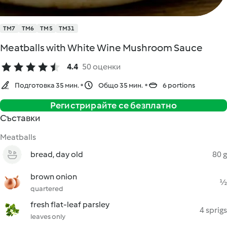
TM7
TM6
TM5
TM31
Meatballs with White Wine Mushroom Sauce
4.4
50 оценки
Подготовка 35 мин.
Общо 35 мин.
6 portions
Регистрирайте се безплатно
Съставки
Meatballs
bread, day old
80 g
brown onion
½
quartered
fresh flat-leaf parsley
4 sprigs
leaves only