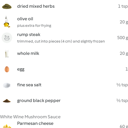
dried mixed herbs
1 tsp
olive oil
20 g
plus extra for frying
rump steak
500 g
trimmed, cut into pieces (4 cm) and slightly frozen
whole milk
20 g
egg
1
fine sea salt
½ tsp
ground black pepper
½ tsp
White Wine Mushroom Sauce
Parmesan cheese
60 g