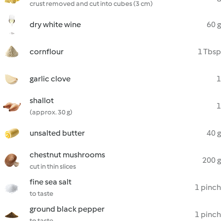
crust removed and cut into cubes (3 cm)
dry white wine
60 g
cornflour
1 Tbsp
garlic clove
1
shallot
1
(approx. 30 g)
unsalted butter
40 g
chestnut mushrooms
200 g
cut in thin slices
fine sea salt
1 pinch
to taste
ground black pepper
1 pinch
to taste