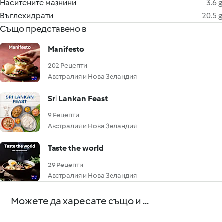
Наситените мазнини
3.6 g
Въглехидрати
20.5 g
Също представено в
Manifesto
202 Рецепти
Австралия и Нова Зеландия
Sri Lankan Feast
9 Рецепти
Австралия и Нова Зеландия
Taste the world
29 Рецепти
Австралия и Нова Зеландия
Можете да харесате също и ...