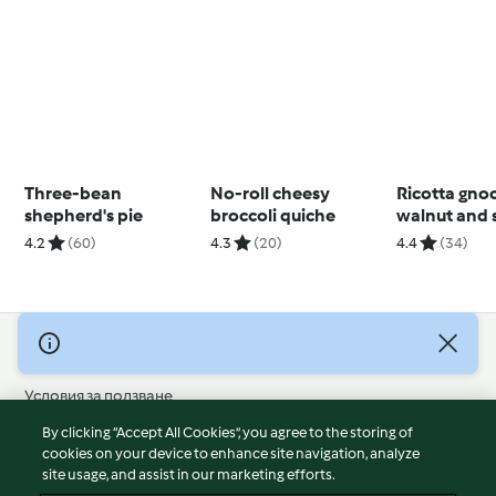
Three-bean
No-roll cheesy
Ricotta gno
shepherd's pie
broccoli quiche
walnut and 
pesto
4.2
(60)
4.3
(20)
4.4
(34)
© Авторско право 2026
Условия за ползване
Политика за поверителност
By clicking “Accept All Cookies”, you agree to the storing of
Отказ от отговорност
cookies on your device to enhance site navigation, analyze
site usage, and assist in our marketing efforts.
Политика за поверителност