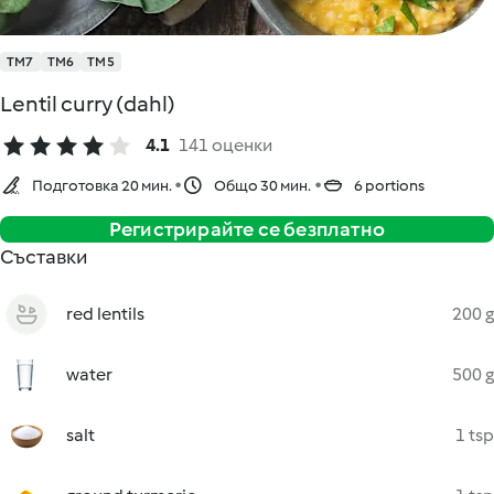
TM7
TM6
TM5
Lentil curry (dahl)
4.1
141 оценки
Подготовка 20 мин.
Общо 30 мин.
6 portions
Регистрирайте се безплатно
Съставки
red lentils
200 g
water
500 g
salt
1 tsp