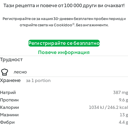
Тази рецепта и повече от 100 000 други ви очакват!
Регистрирайте се за нашия 30-дневен безплатен пробен период и
открийте света на Cookidoo®. Без ангажименти.
Регистрирайте се безплатно
Повече информация
Трудност
лесно
Хранене
за 1 portion
Натрий
387 mg
Протеин
9.6 g
Калории
1034 kJ / 246.2 kcal
Мазнини
13 g
Фибри
4.4 g