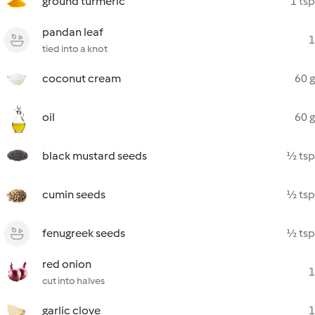
ground turmeric
1 tsp
pandan leaf
1
tied into a knot
coconut cream
60 g
oil
60 g
black mustard seeds
½ tsp
cumin seeds
½ tsp
fenugreek seeds
½ tsp
red onion
1
cut into halves
garlic clove
1