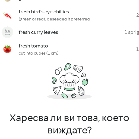
fresh bird's eye chillies
2
(green or red), deseeded if preferred
fresh curry leaves
1 sprig
fresh tomato
1
cut into cubes (1 cm)
Харесва ли ви това, което
виждате?