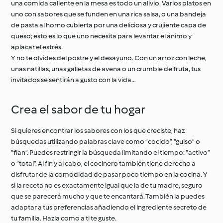
una comida caliente en la mesa es todo un alivio. Varios platos en
uno con sabores que se funden en una rica salsa, o una bandeja
de pasta al horno cubierta por una deliciosa y crujiente capa de
queso; esto es lo que uno necesita para levantar el ánimo y
aplacar el estrés.
Y no te olvides del postre y el desayuno. Con un arroz con leche,
unas natillas, unas galletas de avena o un crumble de fruta, tus
invitados se sentirán a gusto con la vida…
Crea el sabor de tu hogar
Si quieres encontrar los sabores con los que creciste, haz
búsquedas utilizando palabras clave como “cocido”, “guiso” o
“flan”. Puedes restringir la búsqueda limitando el tiempo: “activo”
o “total”. Al fin y al cabo, el cocinero también tiene derecho a
disfrutar de la comodidad de pasar poco tiempo en la cocina. Y
si la receta no es exactamente igual que la de tu madre, seguro
que se parecerá mucho y que te encantará. También la puedes
adaptar a tus preferencias añadiendo el ingrediente secreto de
tu familia. Hazla como a ti te guste.