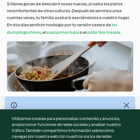
Si tienes ganas de descubrir cosas nuevas, prueba los platos
reconfortantes de otras culturas. Después de servirlos unas
cuantas veces, tu familia acabará asociándolos a vuestro hogar.
En dos días sentirán nostalgia por tu versión casera de
los
dumplings chinos
, el
cuscús marroquí
o el
pollo tika masala
.
© Copyright 2026
Utilizamos cookies para personalizar contenido y anuncios,
Términos de uso
proporcionar funciones de redes sociales y analizar nuestro
Política de privacidad
tráfico. También compartimos información sobre cómo
Aviso legal
navegas por nuestra web con nuestros socios de redes