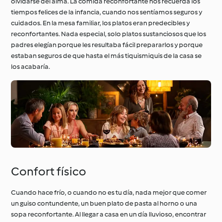
olvidarse del alma. La comida reconfortante nos recuerda los
tiempos felices de la infancia, cuando nos sentíamos seguros y
cuidados. En la mesa familiar, los platos eran predecibles y
reconfortantes. Nada especial, solo platos sustanciosos que los
padres elegían porque les resultaba fácil prepararlos y porque
estaban seguros de que hasta el más tiquismiquis de la casa se
los acabaría.
Confort físico
Cuando hace frío, o cuando no es tu día, nada mejor que comer
un guiso contundente, un buen plato de pasta al horno o una
sopa reconfortante. Al llegar a casa en un día lluvioso, encontrar