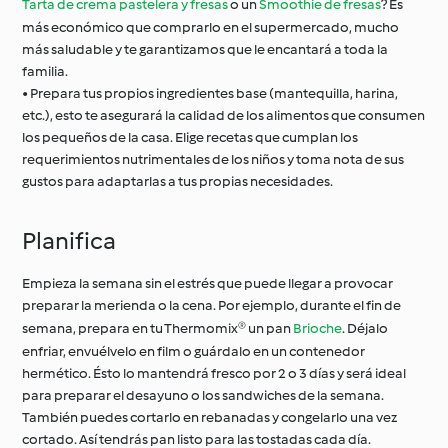
Tarta de crema pastelera y fresas
o un
Smoothie de fresas
? Es
más económico que comprarlo en el supermercado, mucho
más saludable y te garantizamos que le encantará a toda la
familia.
• Prepara tus propios ingredientes base (mantequilla, harina,
etc.), esto te asegurará la calidad de los alimentos que consumen
los pequeños de la casa. Elige recetas que cumplan los
requerimientos nutrimentales de los niños y toma nota de sus
gustos para adaptarlas a tus propias necesidades.
Planifica
Empieza la semana sin el estrés que puede llegar a provocar
preparar la merienda o la cena. Por ejemplo, durante el fin de
semana, prepara en tu Thermomix® un pan
Brioche
. Déjalo
enfriar, envuélvelo en film o guárdalo en un contenedor
hermético. Ésto lo mantendrá fresco por 2 o 3 días y será ideal
para preparar el desayuno o los sandwiches de la semana.
También puedes cortarlo en rebanadas y congelarlo una vez
cortado. Así tendrás pan listo para las tostadas cada día.