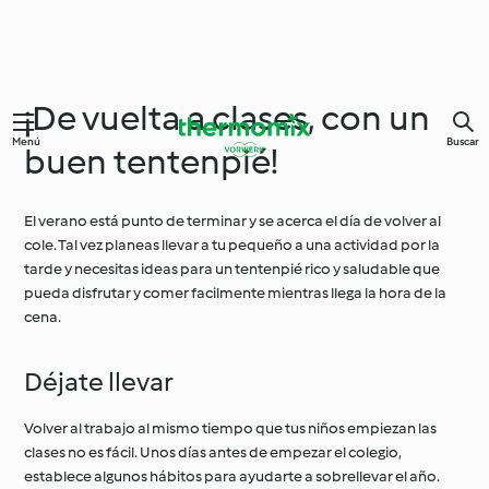
¡De vuelta a clases, con un
Menú
Buscar
buen tentenpié!
El verano está punto de terminar y se acerca el día de volver al
cole. Tal vez planeas llevar a tu pequeño a una actividad por la
tarde y necesitas ideas para un tentenpié rico y saludable que
pueda disfrutar y comer facilmente mientras llega la hora de la
cena.
Déjate llevar
Volver al trabajo al mismo tiempo que tus niños empiezan las
clases no es fácil. Unos días antes de empezar el colegio,
establece algunos hábitos para ayudarte a sobrellevar el año.