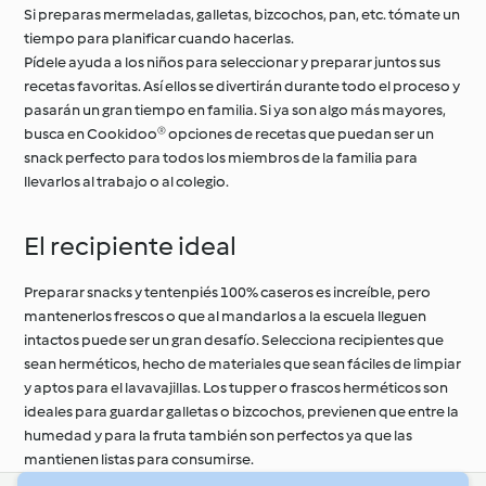
Si preparas mermeladas, galletas, bizcochos, pan, etc. tómate un
tiempo para planificar cuando hacerlas.
Pídele ayuda a los niños para seleccionar y preparar juntos sus
recetas favoritas. Así ellos se divertirán durante todo el proceso y
pasarán un gran tiempo en familia. Si ya son algo más mayores,
busca en Cookidoo® opciones de recetas que puedan ser un
snack perfecto para todos los miembros de la familia para
llevarlos al trabajo o al colegio.
El recipiente ideal
Preparar snacks y tentenpiés 100% caseros es increíble, pero
mantenerlos frescos o que al mandarlos a la escuela lleguen
intactos puede ser un gran desafío. Selecciona recipientes que
sean herméticos, hecho de materiales que sean fáciles de limpiar
y aptos para el lavavajillas. Los tupper o frascos herméticos son
ideales para guardar galletas o bizcochos, previenen que entre la
humedad y para la fruta también son perfectos ya que las
mantienen listas para consumirse.