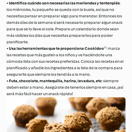
•
Identifica cuándo son necesarias las meriendas y tentenpiés
:
los miércoles, tu pequeño se queda con la buela, así que no
necesitas pensar en preparar algo para merendar. Entonces los
demás días de la semana sí será necesario preparar algun snack
para que se lo lleve al cole. Prepara un calendario donde sean
más visibles los días que necesitas prepararlos para poder
planificarte.
•
Usa las herramientas que te proporciona Cookidoo®
: marca
las recetas que más gusten a los niños y ve haciéndote una
cómoda lista con sus recetas preferidas. Coloca las recetas en el
planificado y añadie los ingredientes a la lista de la compra para
asegurarte que siempre los tendrás a la mano.
•
Futa, chocolate, mantequilla, harina, levadura, etc
: siempre
deben estar a mano. Asegúrate de tenerlos siempre en casa, ¡así
será más fácil hacer un snack rápido!