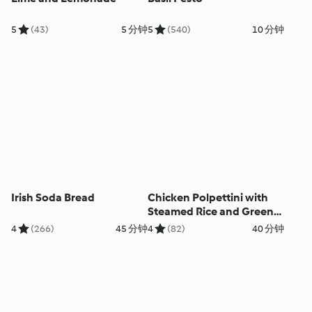
5
(43)
5 分钟
5
(540)
10 分钟
Irish Soda Bread
Chicken Polpettini with
Steamed Rice and Green
Beans
4
(266)
45 分钟
4
(82)
40 分钟