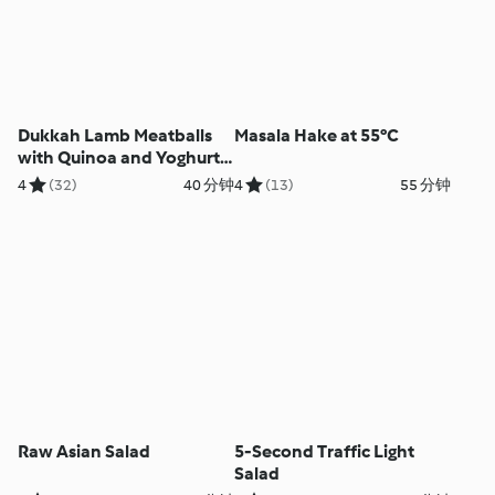
Dukkah Lamb Meatballs
Masala Hake at 55°C
with Quinoa and Yoghurt
Sauce
4
(32)
40 分钟
4
(13)
55 分钟
Raw Asian Salad
5-Second Traffic Light
Salad