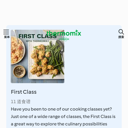
跳
菜单
搜索
至
主
要
内
容
First Class
11 道食谱
Have you been to one of our cooking classes yet?
Just one of a wide range of classes, the First Class is
a great way to explore the culinary possibilities