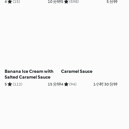
4
(15)
10 分钟
5
(598)
5 分钟
Banana Ice Cream with
Caramel Sauce
Salted Caramel Sauce
5
(112)
15 分钟
4
(94)
1小时 30 分钟