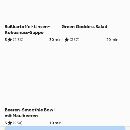
Süßkartoffel-Linsen-
Green Goddess Salad
Kokosnuss-Suppe
5
(2.3K)
30 min
4
(357)
20 min
Beeren-Smoothie Bowl
mit Maulbeeren
5
(234)
10 min