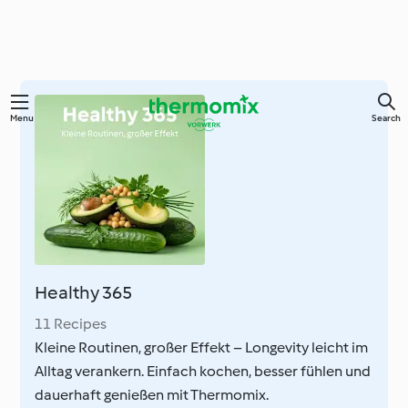
Skip
Menu
Search
to
main
content
Healthy 365
11 Recipes
Kleine Routinen, großer Effekt – Longevity leicht im
Alltag verankern. Einfach kochen, besser fühlen und
dauerhaft genießen mit Thermomix.