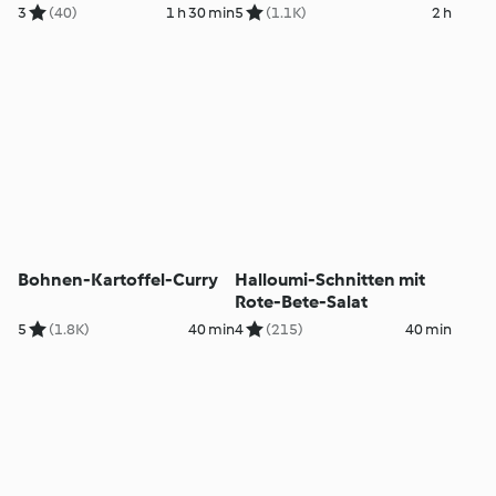
3
(40)
1 h 30 min
5
(1.1K)
2 h
Bohnen-Kartoffel-Curry
Halloumi-Schnitten mit
Rote-Bete-Salat
5
(1.8K)
40 min
4
(215)
40 min