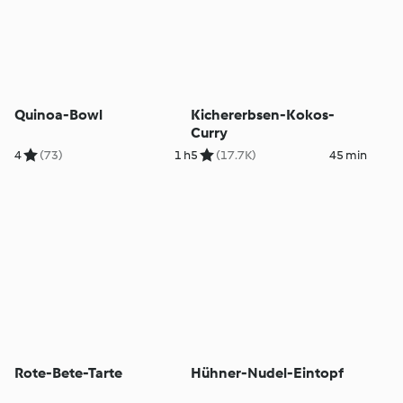
Quinoa-Bowl
Kichererbsen-Kokos-
Curry
4
(73)
1 h
5
(17.7K)
45 min
Rote-Bete-Tarte
Hühner-Nudel-Eintopf