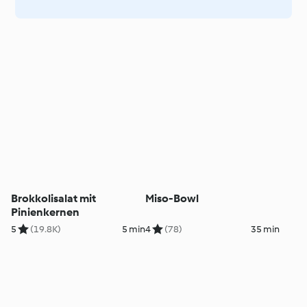
Brokkolisalat mit
Miso-Bowl
Pinienkernen
5
(19.8K)
5 min
4
(78)
35 min