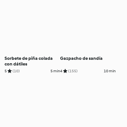
Sorbete de piña colada
Gazpacho de sandía
con dátiles
5
(10)
5 min
4
(155)
10 min