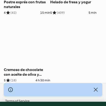
Postre exprés con frutas
Helado de fresa y yogur
naturales
4
(42)
15 min
5
(409)
5 min
Cremoso de chocolate
con aceite de oliva y
escamas de sal
5
(18)
4 h 30 min
© Copyright 2026
Terms of Service