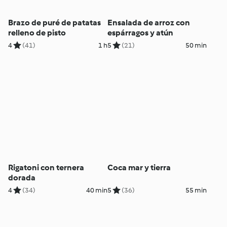
Brazo de puré de patatas
Ensalada de arroz con
relleno de pisto
espárragos y atún
4
(41)
1 h
5
(21)
50 min
Rigatoni con ternera
Coca mar y tierra
dorada
4
(34)
40 min
5
(36)
55 min