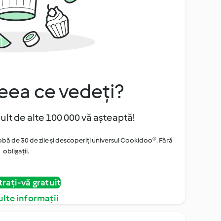
eea ce vedeți?
ult de alte 100 000 vă așteaptă!
obă de 30 de zile și descoperiți universul Cookidoo®. Fără
obligaţii.
trați-vă gratuit
lte informații