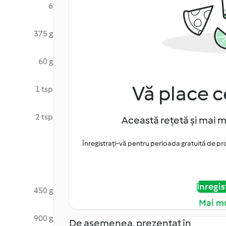
6
375 g
60 g
Vă place c
1 tsp
2 tsp
Această rețetă și mai m
Înregistrați-vă pentru perioada gratuită de pr
Înregis
450 g
Mai mu
900 g
De asemenea, prezentat în