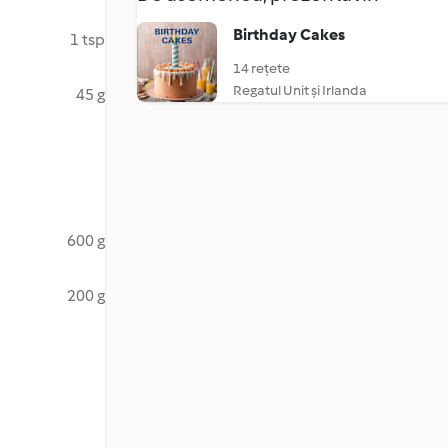
Birthday Cakes
1 tsp
14 rețete
Regatul Unit și Irlanda
45 g
600 g
200 g