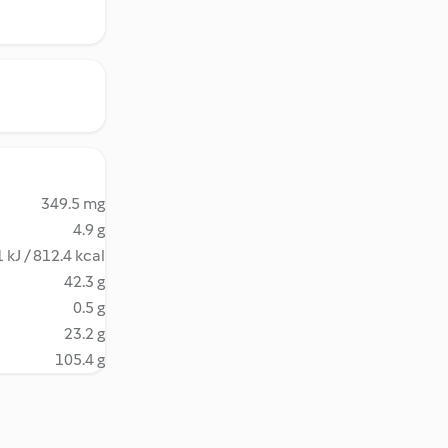
349.5 mg
4.9 g
 kJ / 812.4 kcal
42.3 g
0.5 g
23.2 g
105.4 g