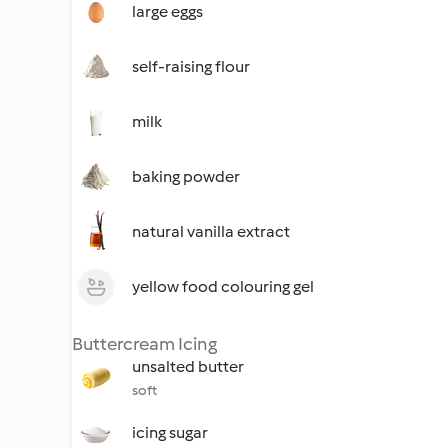
large eggs
self-raising flour
milk
baking powder
natural vanilla extract
yellow food colouring gel
Buttercream Icing
unsalted butter
soft
icing sugar