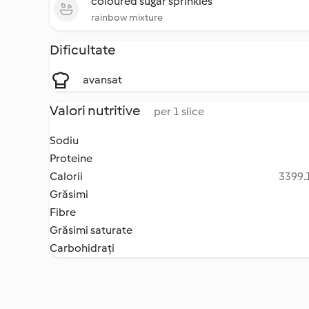
coloured sugar sprinkles
rainbow mixture
Dificultate
avansat
Valori nutritive
per 1 slice
Sodiu
Proteine
Calorii
3399.1
Grăsimi
Fibre
Grăsimi saturate
Carbohidrați