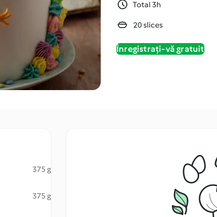
Total 3h
20 slices
Înregistrați-vă gratuit
375 g
375 g