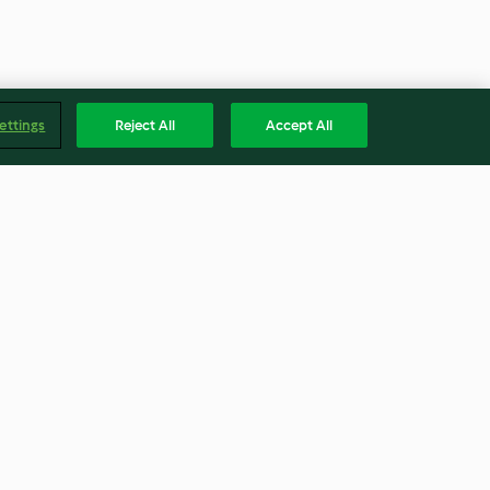
ettings
Reject All
Accept All
ts
Jam Sandwich Biscuits
4.6
(5)