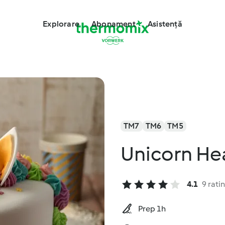
Explorare
Abonament
Asistență
TM7
TM6
TM5
Unicorn He
4.1
9 rati
Prep 1h