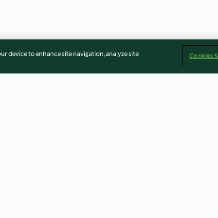
our device to enhance site navigation, analyze site
Cookies S
Chocolate
Chocolate, Raisin and
Baked Doughnu
Hazelnut Biscuits
4.7
(135)
4.5
(209)