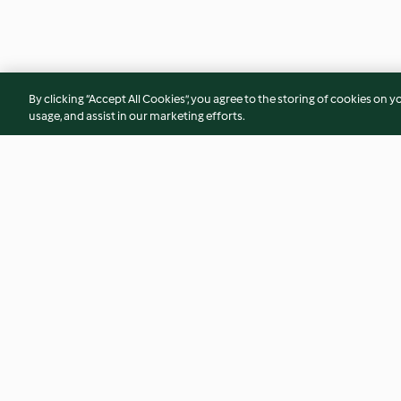
By clicking “Accept All Cookies”, you agree to the storing of cookies on y
usage, and assist in our marketing efforts.
Ginger Flapjacks
Strawberry White 
Cookies
4.6
(71)
4.5
(53)
© Drepturile de autor 2026