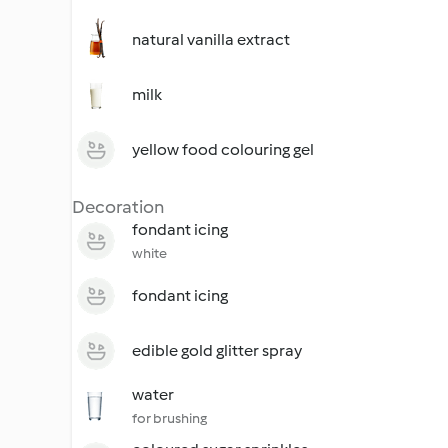
natural vanilla extract
milk
yellow food colouring gel
Decoration
fondant icing
white
fondant icing
edible gold glitter spray
water
for brushing