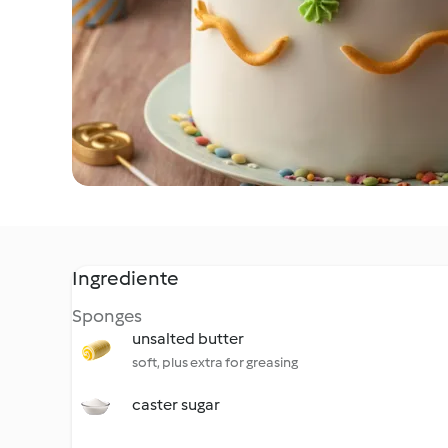
Ingrediente
Sponges
unsalted butter
soft, plus extra for greasing
caster sugar