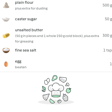
plain flour
500 g
plus extra for dusting
caster sugar
50 g
unsalted butter
300 g
(50 g in pieces and 1 whole 250 g cold block), plus extra
for greasing
fine sea salt
1 tsp
egg
1
beaten