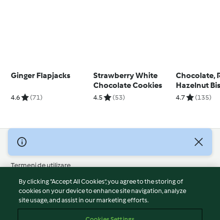
Ginger Flapjacks
Strawberry White
Chocolate, 
Chocolate Cookies
Hazelnut Bis
4.6
(71)
4.5
(53)
4.7
(135)
© Drepturile de autor 2026
Termeni de utilizare
Politica privind confidențialitatea
By clicking “Accept All Cookies”, you agree to the storing of
Declarație de neasumare a responsabilității
cookies on your device to enhance site navigation, analyze
site usage, and assist in our marketing efforts.
Mențiune
Module cookie
Cookies Settings