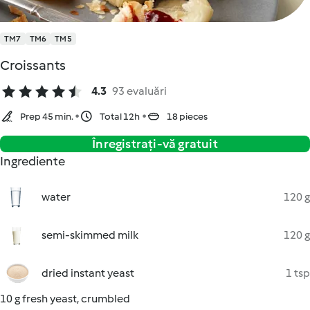
TM7
TM6
TM5
Croissants
4.3
93 evaluări
Prep 45 min.
Total 12h
18 pieces
Înregistrați-vă gratuit
Ingrediente
water
120 g
semi-skimmed milk
120 g
dried instant yeast
1 tsp
10 g fresh yeast, crumbled