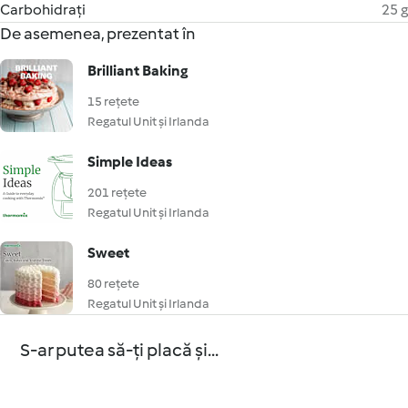
Carbohidrați
25 g
De asemenea, prezentat în
Brilliant Baking
15 rețete
Regatul Unit și Irlanda
Simple Ideas
201 rețete
Regatul Unit și Irlanda
Sweet
80 rețete
Regatul Unit și Irlanda
S-ar putea să-ți placă și...