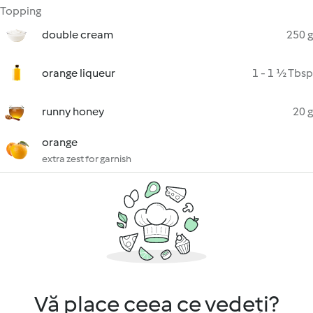
Topping
double cream
250 g
orange liqueur
1 - 1 ½ Tbsp
runny honey
20 g
orange
extra zest for garnish
Vă place ceea ce vedeți?