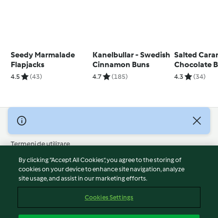
Seedy Marmalade
Kanelbullar - Swedish
Salted Cara
Flapjacks
Cinnamon Buns
Chocolate 
Cake
4.5
(43)
4.7
(185)
4.3
(34)
© Drepturile de autor 2026
Termeni de utilizare
Politica privind confidențialitatea
By clicking “Accept All Cookies”, you agree to the storing of
Declarație de neasumare a responsabilității
cookies on your device to enhance site navigation, analyze
site usage, and assist in our marketing efforts.
Mențiune
Module cookie
Cookies Settings
Raportați conținut