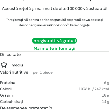
Această rețetă și mai mult de alte 100 000 vă așteaptă!
Înregistrați-vă pentru perioada gratuită de probă de 30 de zile și
descoperiți universul Cookidoo®. Fără obligaţii.
Înregistrați-vă gratuit
Mai multe informații
Dificultate
mediu
Valori nutritive
per 1 piece
Proteine
6 g
Calorii
1036 kJ / 247 kcal
Grăsimi
18 g
Carbohidrați
14 g
De asemenea, prezentat în