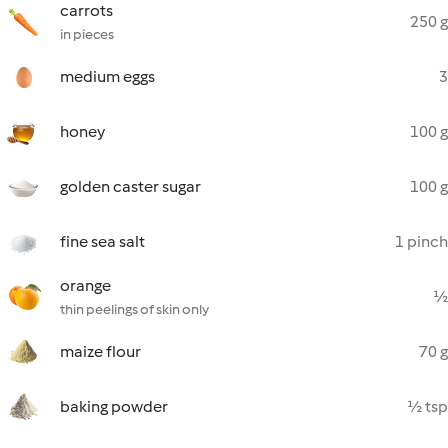
carrots
250 g
in pieces
medium eggs
3
honey
100 g
golden caster sugar
100 g
fine sea salt
1 pinch
orange
½
thin peelings of skin only
maize flour
70 g
baking powder
½ tsp