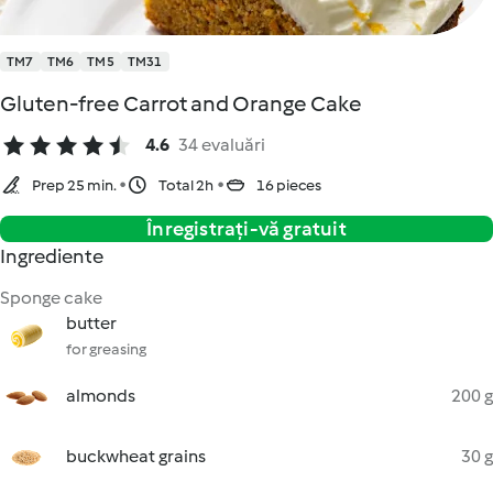
TM7
TM6
TM5
TM31
Gluten-free Carrot and Orange Cake
4.6
34 evaluări
Prep 25 min.
Total 2h
16 pieces
Înregistrați-vă gratuit
Ingrediente
Sponge cake
butter
for greasing
almonds
200 g
buckwheat grains
30 g