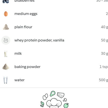
blueberries
30 - 36
medium eggs
2
plain flour
40 g
whey protein powder, vanilla
50 g
milk
30 g
baking powder
1 tsp
water
500 g