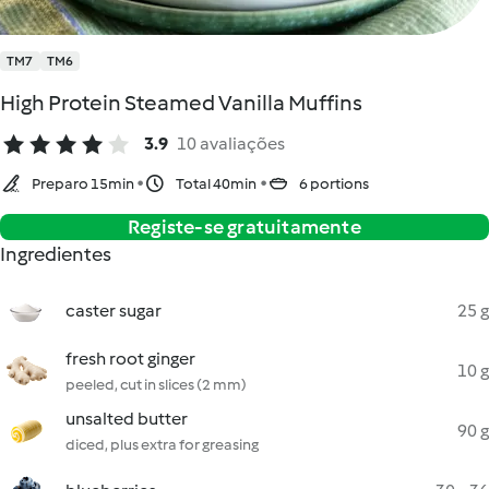
TM7
TM6
High Protein Steamed Vanilla Muffins
3.9
10 avaliações
Preparo 15min
Total 40min
6 portions
Registe-se gratuitamente
Ingredientes
caster sugar
25 g
fresh root ginger
10 g
peeled, cut in slices (2 mm)
unsalted butter
90 g
diced, plus extra for greasing