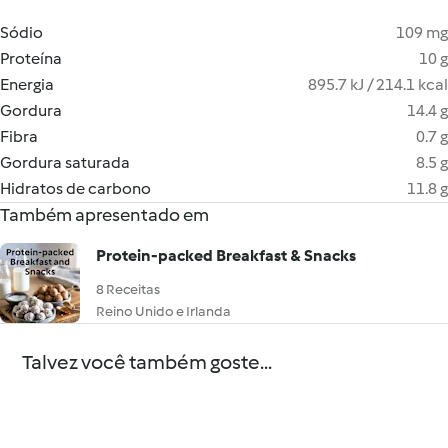
Sódio
109 mg
Proteína
10 g
Energia
895.7 kJ / 214.1 kcal
Gordura
14.4 g
Fibra
0.7 g
Gordura saturada
8.5 g
Hidratos de carbono
11.8 g
Também apresentado em
Protein-packed Breakfast & Snacks
8 Receitas
Reino Unido e Irlanda
Talvez você também goste...