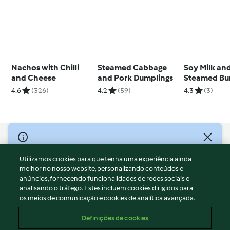
Nachos with Chilli
Steamed Cabbage
Soy Milk an
and Cheese
and Pork Dumplings
Steamed Bu
4.6
(326)
4.2
(59)
4.3
(3)
© Copyright 2026
Utilizamos cookies para que tenha uma experiência ainda
Termos de Utilização
melhor no nosso website, personalizando conteúdos e
Aviso sobre Proteção de Dados
anúncios, fornecendo funcionalidades de redes sociais e
Aviso
analisando o tráfego. Estes incluem cookies dirigidos para
os meios de comunicação e cookies de analítica avançada.
Apoio legal
Cookies
Definições de cookies
Conteúdo do relatório