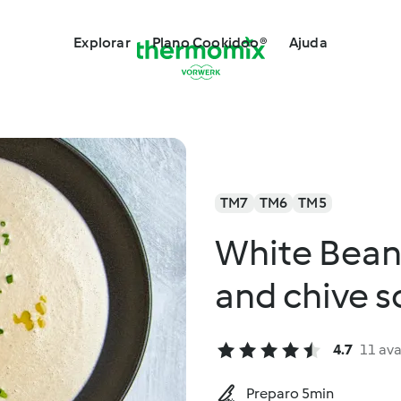
Explorar
Plano Cookidoo®
Ajuda
TM7
TM6
TM5
White Bean,
and chive 
4.7
11 ava
Preparo 5min