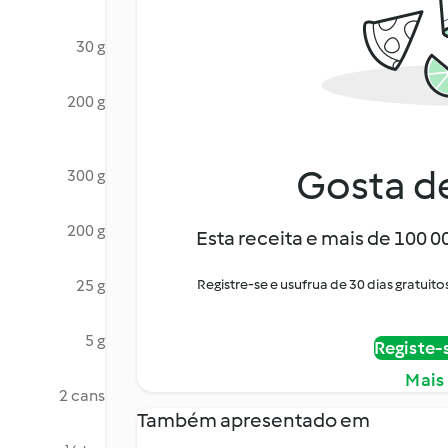
30 g
200 g
Gosta de
300 g
200 g
Esta receita e mais de 100 
25 g
Registre-se e usufrua de 30 dias gratu
5 g
Registe-
Mais
2 cans
Também apresentado em