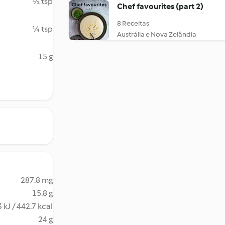
½ tsp
Chef favourites (part 2)
8 Receitas
¼ tsp
Austrália e Nova Zelândia
15 g
287.8 mg
15.8 g
 kJ / 442.7 kcal
24 g