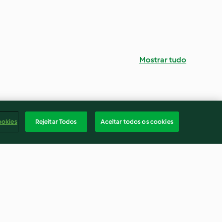
Mostrar tudo
ookies
Rejeitar Todos
Aceitar todos os cookies
getable soup
Carrot and coriander soup