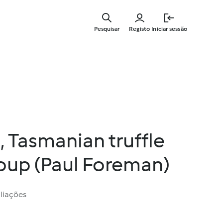
Saltar
para
Pesquisar
Registo
Iniciar sessão
o
conteúdo
principal
 Tasmanian truffle
soup (Paul Foreman)
liações