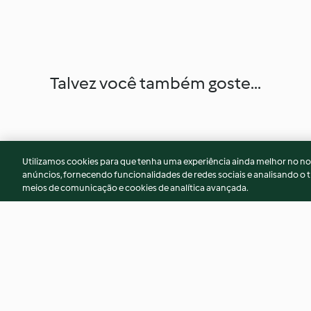
Talvez você também goste...
Utilizamos cookies para que tenha uma experiência ainda melhor no n
anúncios, fornecendo funcionalidades de redes sociais e analisando o t
meios de comunicação e cookies de analítica avançada.
Miso chicken noodle soup (gut
Prawn and fish bal
health)
Ramen noodles