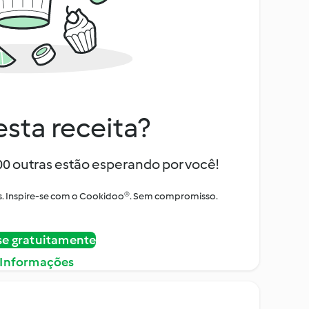
sta receita?
000 outras estão esperando por você!
itos. Inspire-se com o Cookidoo®. Sem compromisso.
se gratuitamente
 Informações