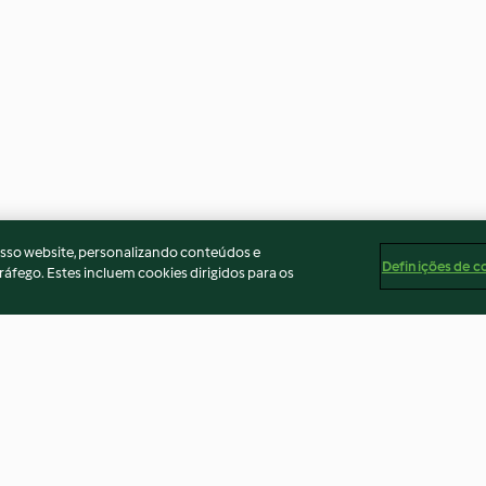
osso website, personalizando conteúdos e
Definições de c
ráfego. Estes incluem cookies dirigidos para os
l soup with
Broccoli and pea soup with
Spiced lentil ve
cauliflower cashew cream