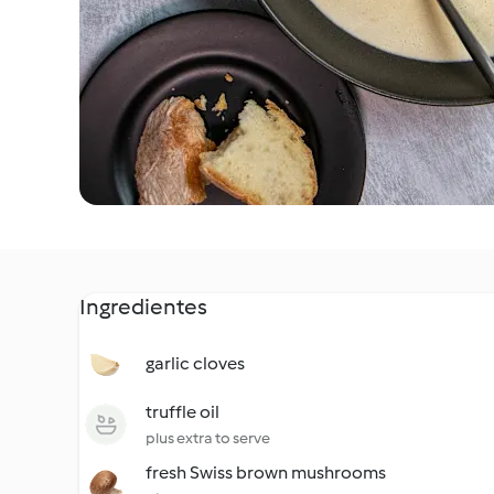
Ingredientes
garlic cloves
truffle oil
plus extra to serve
fresh Swiss brown mushrooms