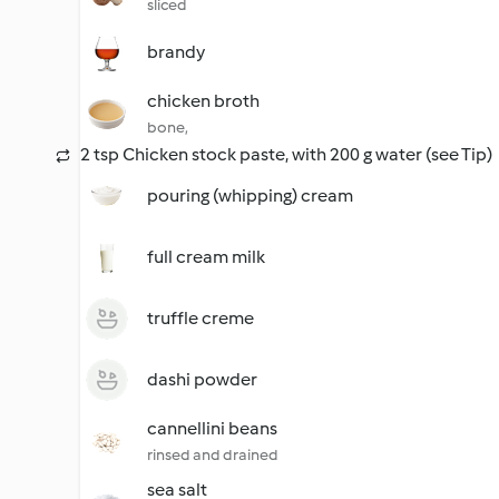
sliced
brandy
chicken broth
bone,
2 tsp Chicken stock paste, with 200 g water (see Tip)
pouring (whipping) cream
full cream milk
truffle creme
dashi powder
cannellini beans
rinsed and drained
sea salt