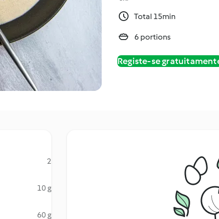
Total 15min
6 portions
Registe-se gratuitament
2
10 g
60 g