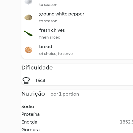
to season
ground white pepper
to season
fresh chives
finely sliced
bread
of choice, to serve
Dificuldade
fácil
Nutrição
por 1 portion
Sódio
Proteína
Energia
1852.3
Gordura