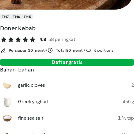
TM7
TM6
TM5
Doner Kebab
4.8
58 peringkat
Persiapan 20 menit
Total 50 menit
6 portions
Daftar gratis
Bahan-bahan
garlic cloves
2
Greek yoghurt
450 g
fine sea salt
1 ½ tsp