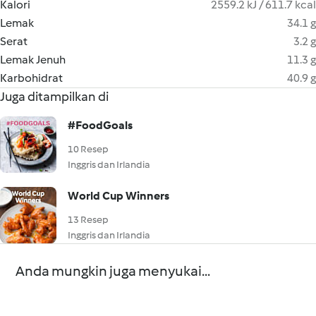
Kalori
2559.2 kJ / 611.7 kcal
Lemak
34.1 g
Serat
3.2 g
Lemak Jenuh
11.3 g
Karbohidrat
40.9 g
Juga ditampilkan di
#FoodGoals
10 Resep
Inggris dan Irlandia
World Cup Winners
13 Resep
Inggris dan Irlandia
Anda mungkin juga menyukai...