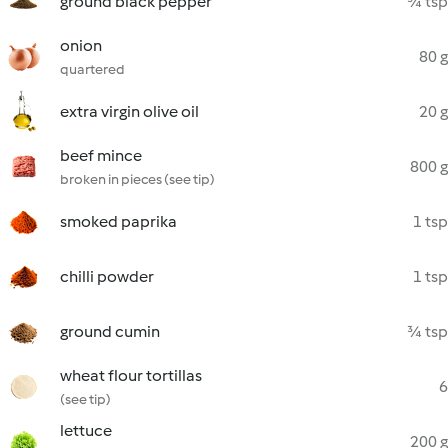
ground black pepper
¾ tsp
onion
80 g
quartered
extra virgin olive oil
20 g
beef mince
800 g
broken in pieces (see tip)
smoked paprika
1 tsp
chilli powder
1 tsp
ground cumin
¾ tsp
wheat flour tortillas
6
(see tip)
lettuce
200 g