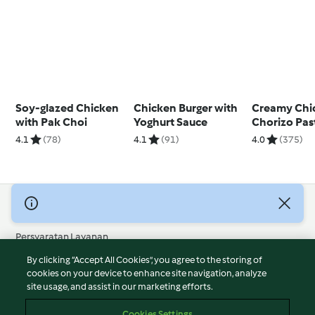
Soy-glazed Chicken
Chicken Burger with
Creamy Chi
with Pak Choi
Yoghurt Sauce
Chorizo Pas
4.1
(78)
4.1
(91)
4.0
(375)
© Hak Cipta 2026
Persyaratan Layanan
Kebijakan Privasi
By clicking “Accept All Cookies”, you agree to the storing of
Penafian
cookies on your device to enhance site navigation, analyze
site usage, and assist in our marketing efforts.
Terbitan
Cookies
Cookies Settings