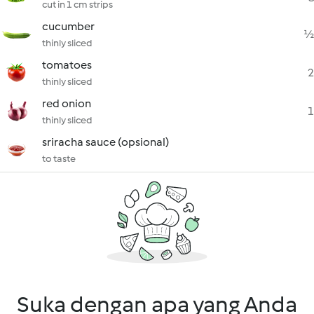
cut in 1 cm strips
cucumber
½
thinly sliced
tomatoes
2
thinly sliced
red onion
1
thinly sliced
sriracha sauce (opsional)
to taste
Suka dengan apa yang Anda