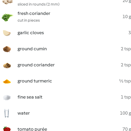
20 g
sliced in rounds (2 mm)
fresh coriander
10 g
cut in pieces
garlic cloves
3
ground cumin
2 tsp
ground coriander
2 tsp
ground turmeric
½ tsp
fine sea salt
1 tsp
water
100 g
tomato purée
70 g