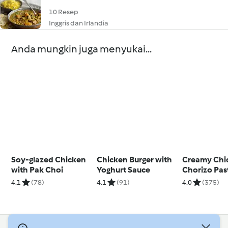
10 Resep
Inggris dan Irlandia
Anda mungkin juga menyukai...
Soy-glazed Chicken
Chicken Burger with
Creamy Chi
with Pak Choi
Yoghurt Sauce
Chorizo Pas
4.1
(78)
4.1
(91)
4.0
(375)