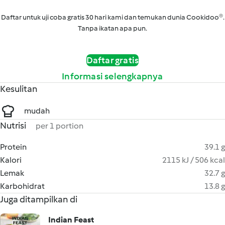
Daftar untuk uji coba gratis 30 hari kami dan temukan dunia Cookidoo®.
Tanpa ikatan apa pun.
Daftar gratis
Informasi selengkapnya
Kesulitan
mudah
Nutrisi
per 1 portion
Protein
39.1 g
Kalori
2115 kJ / 506 kcal
Lemak
32.7 g
Karbohidrat
13.8 g
Juga ditampilkan di
Indian Feast