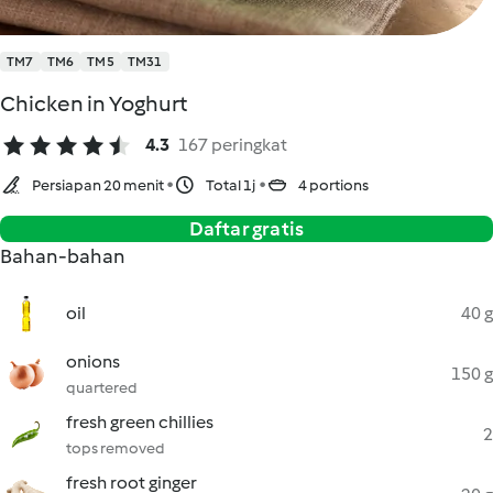
TM7
TM6
TM5
TM31
Chicken in Yoghurt
4.3
167 peringkat
Persiapan 20 menit
Total 1j
4 portions
Daftar gratis
Bahan-bahan
oil
40 g
onions
150 g
quartered
fresh green chillies
2
tops removed
fresh root ginger