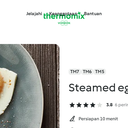
Jelajahi
Keanggotaan
Bantuan
TM7
TM6
TM5
Steamed eg
3.8
6 peri
Persiapan 10 menit