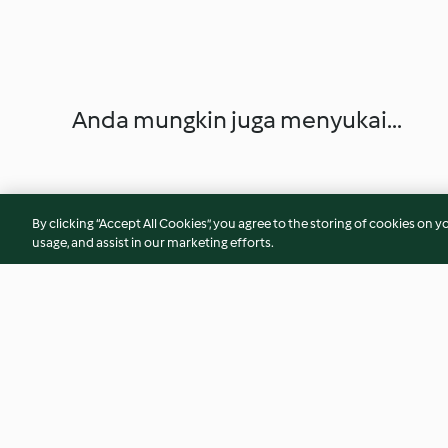
Anda mungkin juga menyukai...
By clicking “Accept All Cookies”, you agree to the storing of cookies on y
usage, and assist in our marketing efforts.
Green bean bundles, potatoes
Marinated peppers
and thyme butter