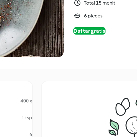
Total 15 menit
6 pieces
Daftar gratis
400 g
1 tsp
6