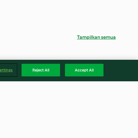
Tampilkan semua
ettings
Reject All
Accept All
le with
Miso fish with green beans and
chickpea puree