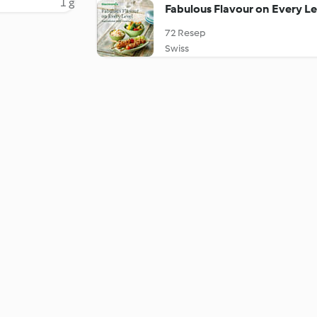
1 g
Fabulous Flavour on Every Le
72 Resep
Swiss