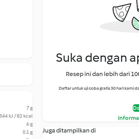
Suka dengan ap
Resep ini dan lebih dari 1
Daftar untuk uji coba gratis 30 hari kam
Da
7 g
344 kJ / 82 kcal
Informa
6 g
Juga ditampilkan di
0.1 g