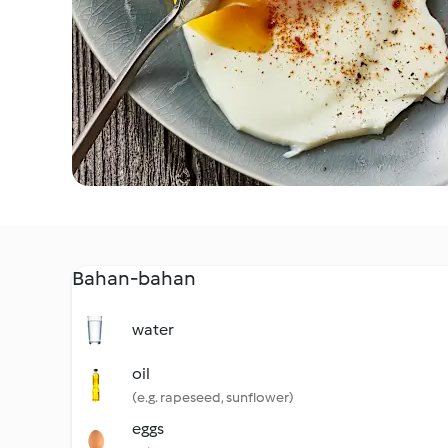
Bahan-bahan
water
oil
(e.g. rapeseed, sunflower)
eggs