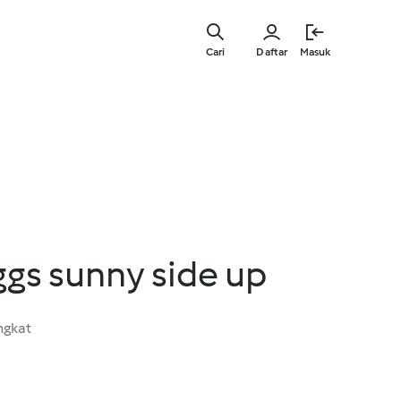
Lewati
ke
Cari
Daftar
Masuk
konten
utama
gs sunny side up
ngkat