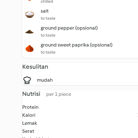
chilled
salt
to taste
ground pepper (opsional)
to taste
ground sweet paprika (opsional)
to taste
Kesulitan
mudah
Nutrisi
per 1 piece
Protein
Kalori
Lemak
Serat