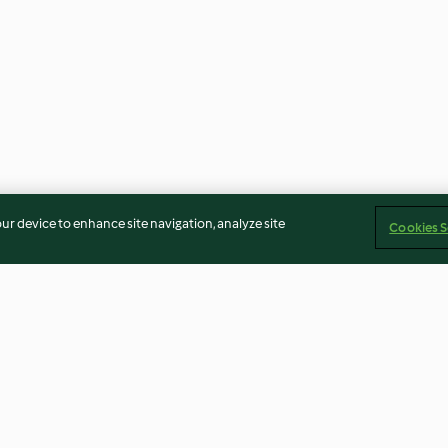
our device to enhance site navigation, analyze site
Cookies S
Beetroot potato patties with
Duchess cassero
yoghurt dip
vegetables