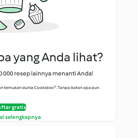
a yang Anda lihat?
00 000 resep lainnya menanti Anda!
i dan temukan dunia Cookidoo®. Tanpa ikatan apa pun.
ftar gratis
si selengkapnya