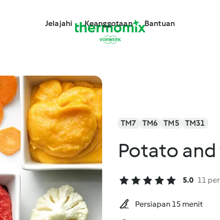
Jelajahi
Keanggotaan
Bantuan
TM7
TM6
TM5
TM31
Potato and
5.0
11 per
Persiapan 15 menit