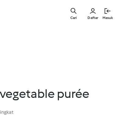
Lewati
ke
Cari
Daftar
Masuk
konten
utama
 vegetable purée
ingkat