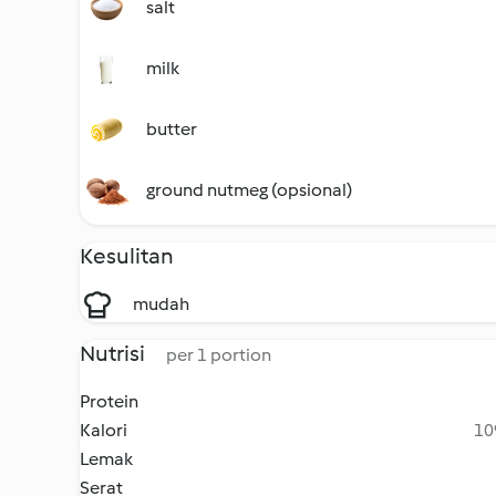
salt
milk
butter
ground nutmeg (opsional)
Kesulitan
mudah
Nutrisi
per 1 portion
Protein
Kalori
10
Lemak
Serat