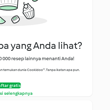
a yang Anda lihat?
00 000 resep lainnya menanti Anda!
i dan temukan dunia Cookidoo®. Tanpa ikatan apa pun.
ftar gratis
si selengkapnya