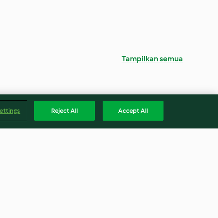
Tampilkan semua
ettings
Reject All
Accept All
 Vegetables
Curried Couscous, Carrot and
Chickpea Salad