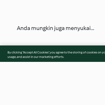
Anda mungkin juga menyukai...
By clicking “Accept All Cookies”, you agree to the storing of cookies on y
usage, and assist in our marketing efforts.
Creamy Leeks
Spinach with Chic
(Espinacas con Ga