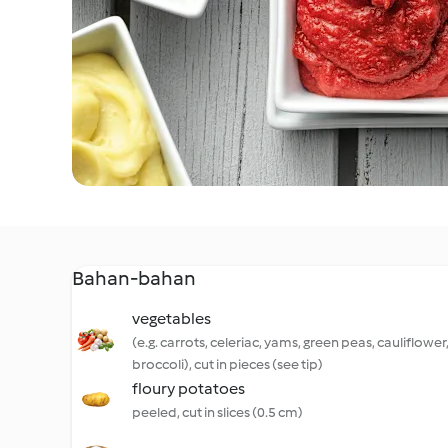
Bahan-bahan
vegetables
(e.g. carrots, celeriac, yams, green peas, cauliflower
broccoli), cut in pieces (see tip)
floury potatoes
peeled, cut in slices (0.5 cm)