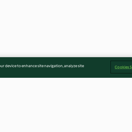
our device to enhance site navigation, analyze site
Cookies S
kpeas
Pilau Rice
Rice Salad with
rbanzos)