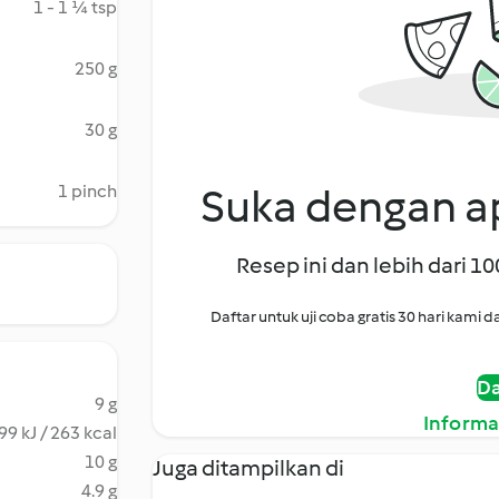
1 - 1 ¼ tsp
250 g
30 g
Suka dengan ap
1 pinch
Resep ini dan lebih dari 1
Daftar untuk uji coba gratis 30 hari kam
Da
9 g
Informa
99 kJ / 263 kcal
10 g
Juga ditampilkan di
4.9 g