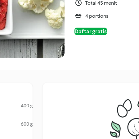
Total 45 menit
4 portions
Daftar gratis
400 g
,
600 g