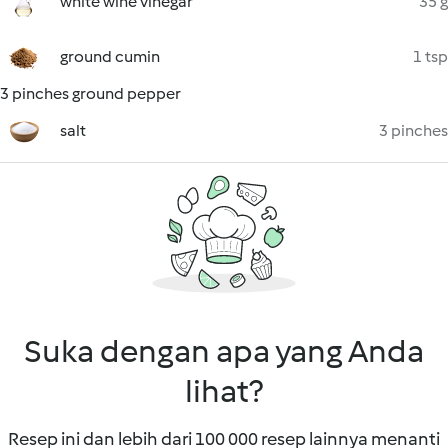
white wine vinegar
35 g
ground cumin
1 tsp
3 pinches ground pepper
salt
3 pinches
Suka dengan apa yang Anda
lihat?
Resep ini dan lebih dari 100 000 resep lainnya menanti