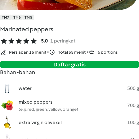
TM7
TM6
TM5
Marinated peppers
5.0
1 peringkat
Persiapan 15 menit
Total 55 menit
6 portions
Daftar gratis
Bahan-bahan
water
500 g
mixed peppers
700 g
(e.g. red, green, yellow, orange)
extra virgin olive oil
100 g