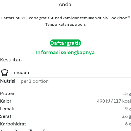
Anda!
Daftar untuk uji coba gratis 30 hari kami dan temukan dunia Cookidoo®.
Tanpa ikatan apa pun.
Daftar gratis
Informasi selengkapnya
Kesulitan
mudah
Nutrisi
per 1 portion
Protein
1.5 g
Kalori
490 kJ / 117 kcal
Lemak
9 g
Serat
3.6 g
Karbohidrat
6 g