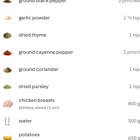
ground black pepper
2 pinches
garlic powder
1 ½ tsp
dried thyme
1 tsp
ground cayenne pepper
1 pinch
ground coriander
1 tsp
dried parsley
1 tsp
chicken breasts
800 g
skinless, sliced (2 cm)
water
500 g
potatoes
650 g