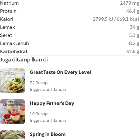
Natrium
2479 mg
Protein
46.4 g
Kalori
2799.5 kJ / 669.1 kcal
Lemak
39 g
Serat
5.1 g
Lemak Jenuh
8.2 g
Karbohidrat
32.8 g
Juga ditampilkan di
Great Taste On Every Level
72 Resep
Inggris dan Irlandia
Happy Father's Day
10 Resep
Inggris dan Irlandia
Spring in Bloom