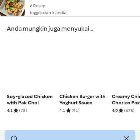
6 Resep
Inggris dan Irlandia
Anda mungkin juga menyukai...
Soy-glazed Chicken
Chicken Burger with
Creamy Chi
with Pak Choi
Yoghurt Sauce
Chorizo Pas
4.1
(78)
4.1
(91)
4.0
(375)