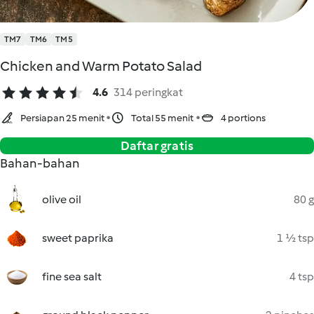
TM7
TM6
TM5
Chicken and Warm Potato Salad
4.6
314 peringkat
Persiapan 25 menit
Total 55 menit
4 portions
Daftar gratis
Bahan-bahan
olive oil
80 g
sweet paprika
1 ½ tsp
fine sea salt
4 tsp