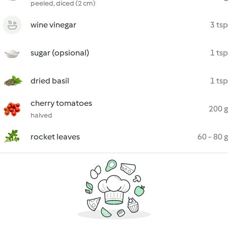
peeled, diced (2 cm)
wine vinegar
3 tsp
sugar (opsional)
1 tsp
dried basil
1 tsp
cherry tomatoes
200 g
halved
rocket leaves
60 - 80 g