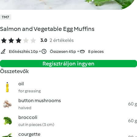
TM7
Salmon and Vegetable Egg Muffins
3.0
2 értékelés
Előkészítés 10p
Összesen 45p
8 pieces
Regisztráljon ingyen
Összetevők
oil
for greasing
button mushrooms
60 g
halved
broccoli
60 g
cut in pieces (3 cm)
courgette