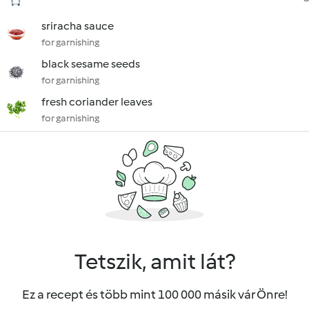
sriracha sauce
for garnishing
black sesame seeds
for garnishing
fresh coriander leaves
for garnishing
Tetszik, amit lát?
Ez a recept és több mint 100 000 másik vár Önre!