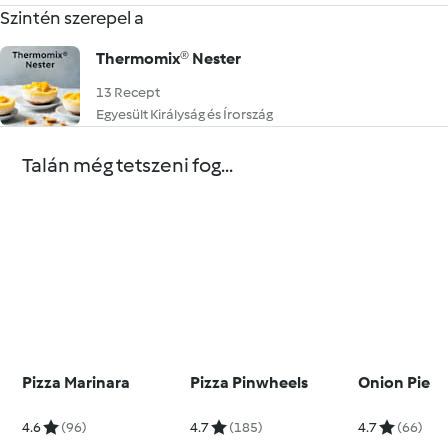
Szintén szerepel a
Thermomix® Nester
13 Recept
Egyesült Királyság és Írország
Talán még tetszeni fog...
Pizza Marinara
Pizza Pinwheels
Onion Pie
4.6
(96)
4.7
(185)
4.7
(66)