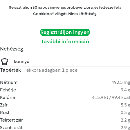
Regisztráljon 30 napos ingyenes próbaverzióra, és fedezze fel a
Cookidoo® világát. Nincs kötöttség.
Regisztráljon ingyen
További információ
Nehézség
könnyű
Tápérték
ekkora adagban: 1 piece
Nátrium
492.5 mg
Fehérje
9.4 g
Kalória
415.9 kJ / 99.4 kcal
Zsír
5.5 g
Rost
0.5 g
Telített zsír
2.2 g
Szénhidrát
2.9 g