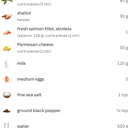
80 g
cut in pieces (3 cm)
shallot
30 g
halved
fresh salmon fillet, skinless
1
(approx. 150 g), cut in pieces (1 cm)
Parmesan cheese
30 g
cut in pieces (2 cm)
milk
120 g
medium eggs
5
fine sea salt
1 tsp
ground black pepper
¼ tsp
water
500 g