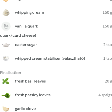
whipping cream
150 g
vanilla quark
150 g
quark (curd cheese)
caster sugar
2 tsp
whipped cream stabiliser (választható)
1 tsp
Finalisation
fresh basil leaves
20 g
fresh parsley leaves
4 sprigs
garlic clove
1