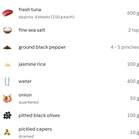
fresh tuna
600 g
approx. 4 steaks (150 g each)
fine sea salt
2 tsp
ground black pepper
4 - 5 pinches
jasmine rice
200 g
water
400 g
onion
50 g
quartered
pitted black olives
100 g
pickled capers
10 g
drained