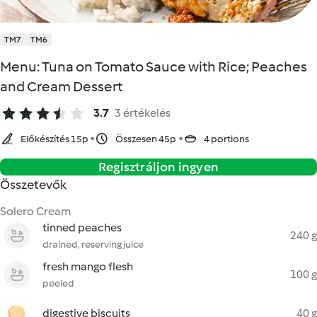
TM7
TM6
Menu: Tuna on Tomato Sauce with Rice; Peaches
and Cream Dessert
3.7
3 értékelés
Előkészítés 15p
Összesen 45p
4 portions
Regisztráljon ingyen
Összetevők
Solero Cream
tinned peaches
240 g
drained, reserving juice
fresh mango flesh
100 g
peeled
digestive biscuits
40 g