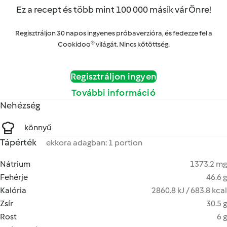
Ez a recept és több mint 100 000 másik vár Önre!
Regisztráljon 30 napos ingyenes próbaverzióra, és fedezze fel a
Cookidoo® világát. Nincs kötöttség.
Regisztráljon ingyen
További információ
Nehézség
könnyű
Tápérték
ekkora adagban: 1 portion
Nátrium
1373.2 mg
Fehérje
46.6 g
Kalória
2860.8 kJ / 683.8 kcal
Zsír
30.5 g
Rost
6 g