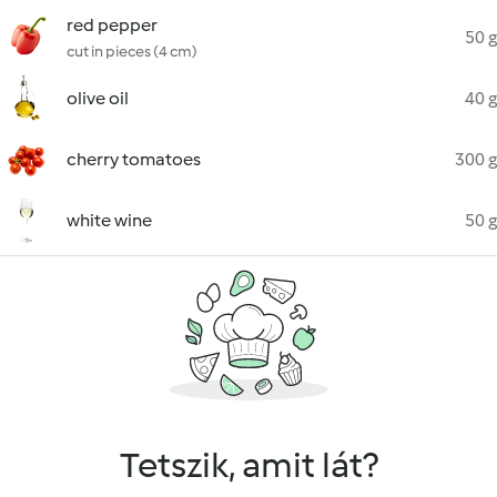
red pepper
50 g
cut in pieces (4 cm)
olive oil
40 g
cherry tomatoes
300 g
white wine
50 g
Tetszik, amit lát?