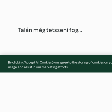
Talán még tetszeni fog...
By clicking “Accept All Cookies”, you agree to the storing of cookies on y
usage, and assist in our marketing efforts.
Soy Milk and Steamed Buns
Lemon slush