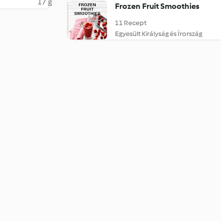
17 g
Frozen Fruit Smoothies
11 Recept
Egyesült Királyság és Írország