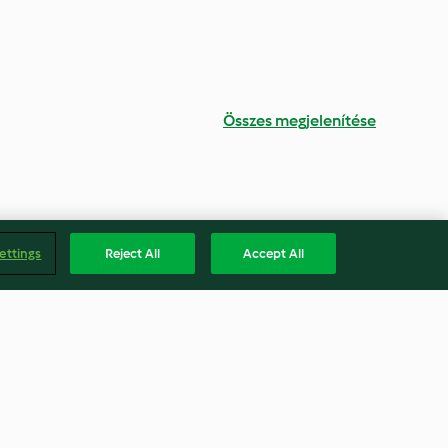
Összes megjelenítése
ettings
Reject All
Accept All
ana Breakfast
Malted Milkshake