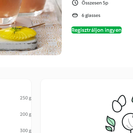
Összesen 5p
6 glasses
Regisztráljon ingyen
250 g
200 g
300 g