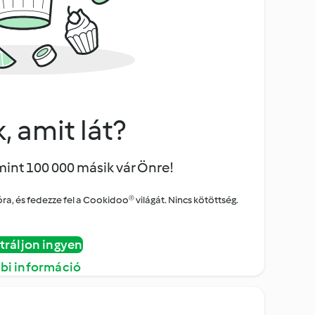
, amit lát?
mint 100 000 másik vár Önre!
a, és fedezze fel a Cookidoo® világát. Nincs kötöttség.
tráljon ingyen
bi információ