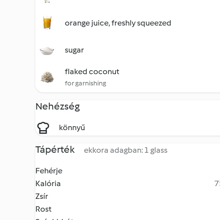
orange juice, freshly squeezed
sugar
flaked coconut
for garnishing
Nehézség
könnyű
Tápérték
ekkora adagban: 1 glass
Fehérje
Kalória
7
Zsír
Rost