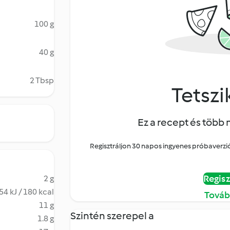
100 g
40 g
2 Tbsp
Tetszik
Ez a recept és több 
Regisztráljon 30 napos ingyenes próbaverziór
Regisz
2 g
54 kJ / 180 kcal
Továb
11 g
Szintén szerepel a
1.8 g