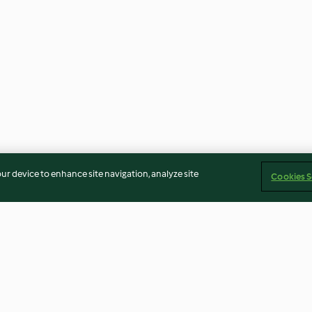
our device to enhance site navigation, analyze site
Cookies S
Rhubarb and Strawberry Juice
Peanut and Ban
Smoothie