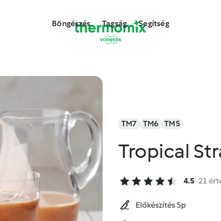
Böngészés
Tagság
Segítség
TM7
TM6
TM5
Tropical S
4.5
21 ért
Előkészítés 5p