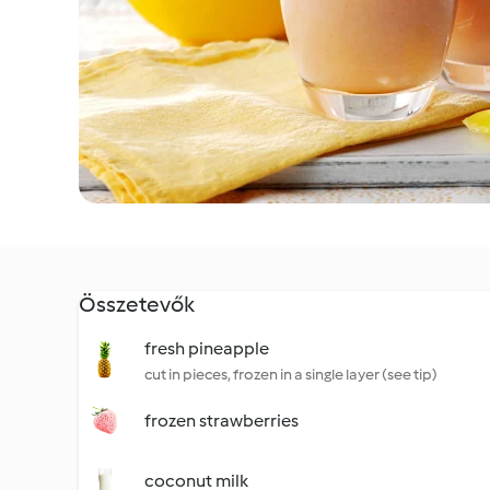
Összetevők
fresh pineapple
cut in pieces, frozen in a single layer (see tip)
frozen strawberries
coconut milk