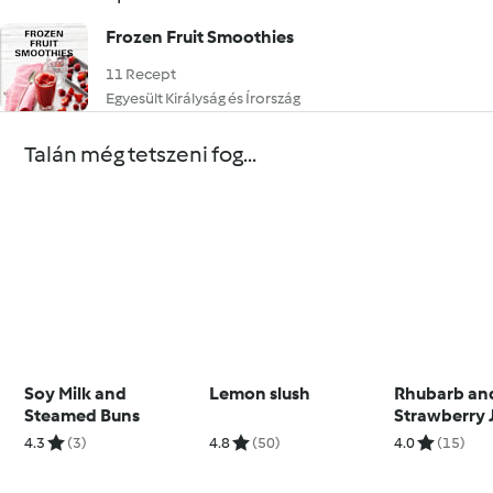
Frozen Fruit Smoothies
11 Recept
Egyesült Királyság és Írország
Talán még tetszeni fog...
Soy Milk and
Lemon slush
Rhubarb an
Steamed Buns
Strawberry 
4.3
(3)
4.8
(50)
4.0
(15)