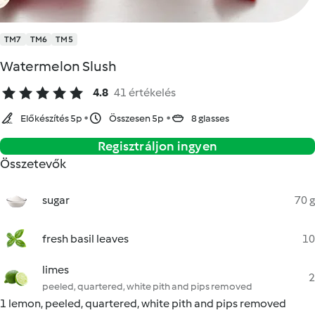
TM7
TM6
TM5
Watermelon Slush
4.8
41 értékelés
Előkészítés 5p
Összesen 5p
8 glasses
Regisztráljon ingyen
Összetevők
sugar
70 g
fresh basil leaves
10
limes
2
peeled, quartered, white pith and pips removed
1 lemon, peeled, quartered, white pith and pips removed