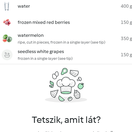
water
400 g
frozen mixed red berries
150 g
watermelon
350 g
ripe, cut in pieces, frozen in a single layer (see tip)
seedless white grapes
150 g
frozen in a single layer (see tip)
Tetszik, amit lát?