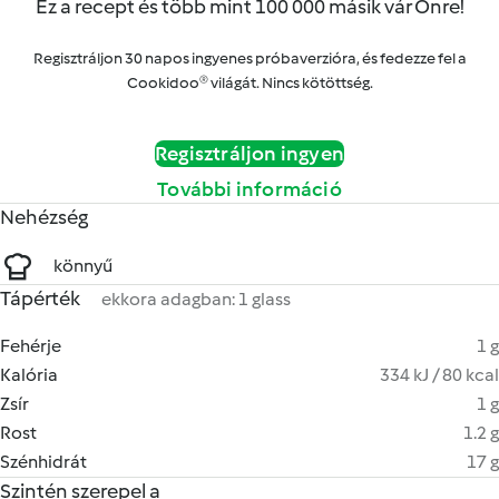
Ez a recept és több mint 100 000 másik vár Önre!
Regisztráljon 30 napos ingyenes próbaverzióra, és fedezze fel a
Cookidoo® világát. Nincs kötöttség.
Regisztráljon ingyen
További információ
Nehézség
könnyű
Tápérték
ekkora adagban: 1 glass
Fehérje
1 g
Kalória
334 kJ / 80 kcal
Zsír
1 g
Rost
1.2 g
Szénhidrát
17 g
Szintén szerepel a