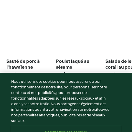
Sauté de porc à
Poulet laqué au
Salade de le
l'hawaïenne
sésame
corail au po
raisins blan
4.4
(296)
4.5
(331)
4.0
(10)
Nous utilisons des cookies pour nous assurer du bon
fonctionnement de notre site, pour personnaliser notre
contenu et nos publicités, pour proposer des
fonctionnalités adaptées sur les réseaux sociaux et afin
© Copyright 2026
d’analyser notre trafic. Nous partageons également des
informations quant à votre navigation sur notre site avec
Conditions d'utilisation
nos partenaires analytiques, publicitaires et de réseaux
sociaux.
Politique de confidentialité
Non-responsabilité