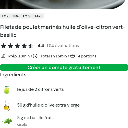
TM7
TM6
TM5
TM31
Filets de poulet marinés huile d'olive-citron vert-
basilic
4.4
104 évaluations
Prép. 10min
Total 1h 15min
4 portions
Créer un compte gratuitement
Ingrédients
le jus de 2 citrons verts
50 g d'huile d'olive extra vierge
5 g de basilic frais
ciselé