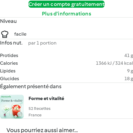
Créer un compte gratuitement
Plus d’informations
Niveau
facile
Infos nut.
par 1 portion
Protides
41 g
Calories
1366 kJ / 324 kcal
Lipides
9 g
Glucides
18 g
Également présenté dans
Forme et vitalité
52 Recettes
France
Vous pourriez aussi aimer...