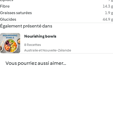
Fibre
14.3 g
Graisses saturées
1.9 g
Glucides
44.9 g
Également présenté dans
Nourishing bowls
8 Recettes
Australie et Nouvelle-Zélande
Vous pourriez aussi aimer...