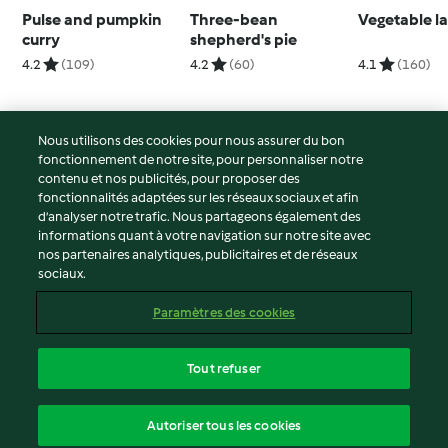
Pulse and pumpkin
Three-bean
Vegetable l
curry
shepherd's pie
4.2
(109)
4.2
(60)
4.1
(160)
Nous utilisons des cookies pour nous assurer du bon
fonctionnement de notre site, pour personnaliser notre
© Copyright 2026
contenu et nos publicités, pour proposer des
fonctionnalités adaptées sur les réseaux sociaux et afin
Conditions d'utilisation
d’analyser notre trafic. Nous partageons également des
Politique de confidentialité
informations quant à votre navigation sur notre site avec
Non-responsabilité
nos partenaires analytiques, publicitaires et de réseaux
sociaux.
Mentions légales
Cookies
Paramètres des cookies
Contenu du rapport
Résilier le contrat
Tout refuser
Déclaration d'accessibilité
français
Autoriser tous les cookies