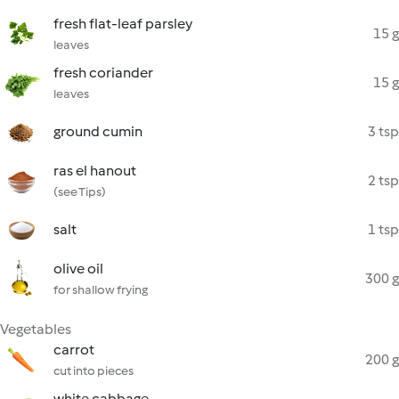
fresh flat-leaf parsley
15 g
leaves
fresh coriander
15 g
leaves
ground cumin
3 tsp
ras el hanout
2 tsp
(see Tips)
salt
1 tsp
olive oil
300 g
for shallow frying
Vegetables
carrot
200 g
cut into pieces
white cabbage