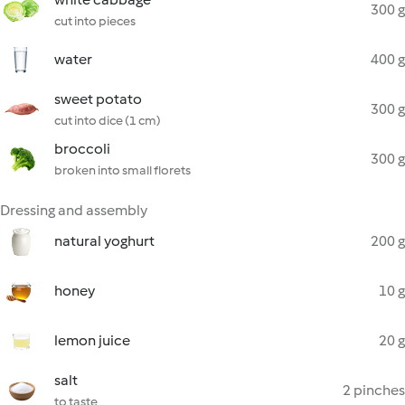
300 g
cut into pieces
water
400 g
sweet potato
300 g
cut into dice (1 cm)
broccoli
300 g
broken into small florets
Dressing and assembly
natural yoghurt
200 g
honey
10 g
lemon juice
20 g
salt
2 pinches
to taste