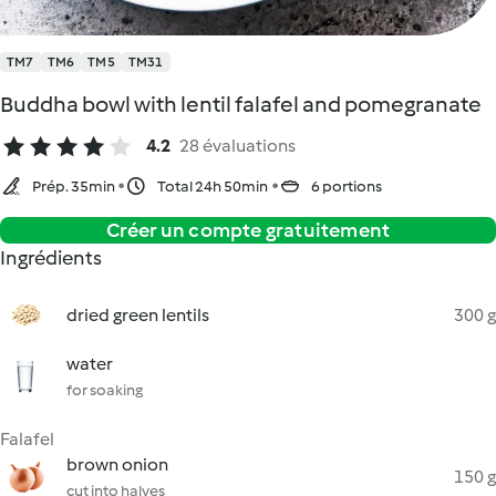
TM7
TM6
TM5
TM31
Buddha bowl with lentil falafel and pomegranate
4.2
28 évaluations
Prép. 35min
Total 24h 50min
6 portions
Créer un compte gratuitement
Ingrédients
dried green lentils
300 g
water
for soaking
Falafel
brown onion
150 g
cut into halves