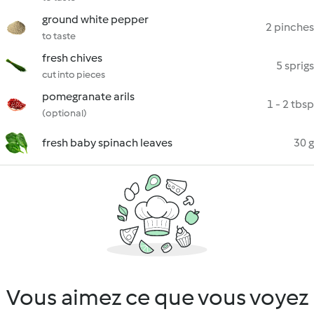
ground white pepper
2 pinches
to taste
fresh chives
5 sprigs
cut into pieces
pomegranate arils
1 - 2 tbsp
(optional)
fresh baby spinach leaves
30 g
Vous aimez ce que vous voyez