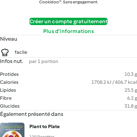
Cookidoo®. Sans engagement.
Créer un compte gratuitement
Plus d’informations
Niveau
facile
Infos nut.
par 1 portion
Protides
10.3 g
Calories
1708.2 kJ / 406.7 kcal
Lipides
25.5 g
Fibre
6.2 g
Glucides
31.8 g
Également présenté dans
Plant to Plate
120 Recettes