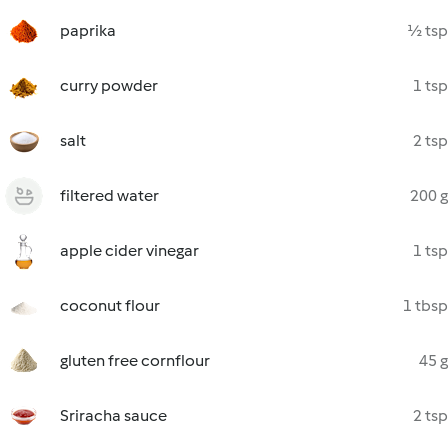
paprika
½ tsp
curry powder
1 tsp
salt
2 tsp
filtered water
200 g
apple cider vinegar
1 tsp
coconut flour
1 tbsp
gluten free cornflour
45 g
Sriracha sauce
2 tsp