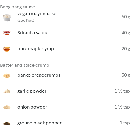
Bang bang sauce
vegan mayonnaise
60 g
(see Tips)
Sriracha sauce
40 g
pure maple syrup
20 g
Batter and spice crumb
panko breadcrumbs
50 g
garlic powder
1 ½ tsp
onion powder
1 ½ tsp
ground black pepper
1 tsp