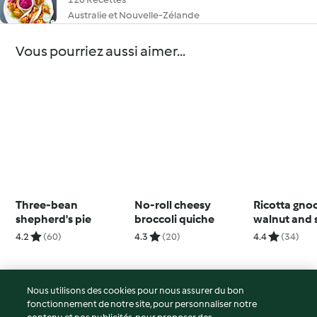
Australie et Nouvelle-Zélande
Vous pourriez aussi aimer...
Three-bean
No-roll cheesy
Ricotta gno
shepherd's pie
broccoli quiche
walnut and 
pesto
4.2
(60)
4.3
(20)
4.4
(34)
Nous utilisons des cookies pour nous assurer du bon
fonctionnement de notre site, pour personnaliser notre
© Copyright 2026