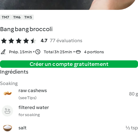
TM7
TM6
TM5
Bang bang broccoli
4.7
77 évaluations
Prép. 15min
Total 3h 25min
4 portions
Créer un compte gratuitement
Ingrédients
Soaking
raw cashews
80 g
(see Tips)
filtered water
for soaking
salt
½ tsp