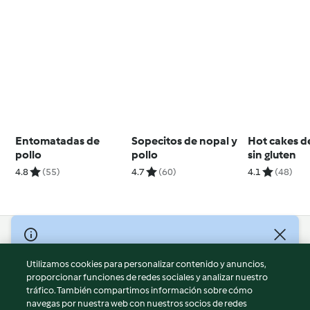
Entomatadas de
Sopecitos de nopal y
Hot cakes d
pollo
pollo
sin gluten
4.8
(55)
4.7
(60)
4.1
(48)
© Copyright 2026
Utilizamos cookies para personalizar contenido y anuncios,
Términos de uso
proporcionar funciones de redes sociales y analizar nuestro
Política de privacidad
tráfico. También compartimos información sobre cómo
Aviso legal
navegas por nuestra web con nuestros socios de redes