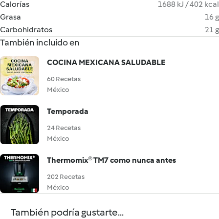
Calorías
1688 kJ / 402 kcal
Grasa
16 g
Carbohidratos
21 g
También incluido en
COCINA MEXICANA SALUDABLE
60 Recetas
México
Temporada
24 Recetas
México
Thermomix® TM7 como nunca antes
202 Recetas
México
También podría gustarte...