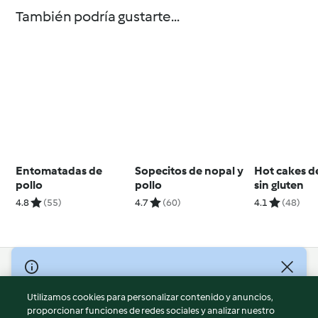
También podría gustarte...
Entomatadas de
Sopecitos de nopal y
Hot cakes d
pollo
pollo
sin gluten
4.8
(55)
4.7
(60)
4.1
(48)
© Copyright 2026
Utilizamos cookies para personalizar contenido y anuncios,
Términos de uso
proporcionar funciones de redes sociales y analizar nuestro