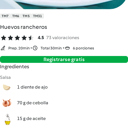
TM7
TM6
TM5
TM31
Huevos rancheros
4.5
73 valoraciones
Prep. 20min
Total 30min
6 porciones
Registrarse gratis
Ingredientes
Salsa
1 diente de ajo
70 g de cebolla
15 g de aceite