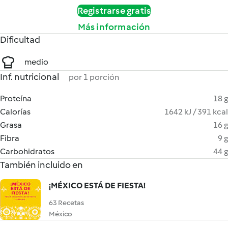
Registrarse gratis
Más información
Dificultad
medio
Inf. nutricional
por 1 porción
Proteína
18 g
Calorías
1642 kJ / 391 kcal
Grasa
16 g
Fibra
9 g
Carbohidratos
44 g
También incluido en
¡MÉXICO ESTÁ DE FIESTA!
63 Recetas
México