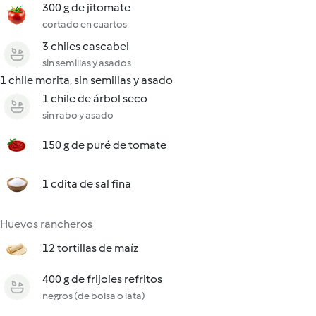
300 g de jitomate
cortado en cuartos
3 chiles cascabel
sin semillas y asados
1 chile morita, sin semillas y asado
1 chile de árbol seco
sin rabo y asado
150 g de puré de tomate
1 cdita de sal fina
Huevos rancheros
12 tortillas de maíz
400 g de frijoles refritos
negros (de bolsa o lata)